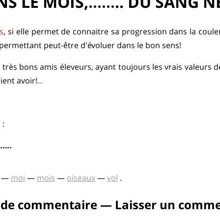
NS LE MOIS,…….. DU SANG N
s
, si elle permet de connaitre sa progression dans la coul
permettant peut-être d'évoluer dans le bon sens!
très bons amis éleveurs, ayant toujours les vrais valeurs de 
ient avoir!…
»
:
…….
—
moi
—
mois
—
oiseaux
—
vol
.
 de commentaire — Laisser un comme