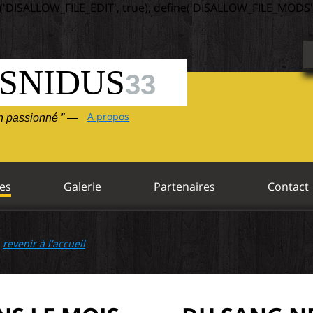
('DISALLOW_FILE_EDIT', true); define('DISALLOW_FILE_MODS',
SNIDUS
33
A propos
un passionné ” —
es
Galerie
Partenaires
Contact
—
revenir à l'accueil