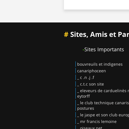
#
Sites, Amis et Pa
-
Sites Importants
bouvreuils et indigenes
canariphoceen
_ c .n .j .f
_ c.t.c son site
_ eleveurs de carduelinès
eytorff
_ le club technique canaris
postures
_ le jaspe et son club eur
_ mr francis lemoine
_ oiseaux.net