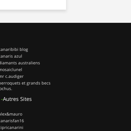
canaribibi blog
canaris azul
diamants australiens
mosaiclunel
mr c.audiger
perroquets et grands becs
ochus.
-
Autres Sites
 alex&mauro
canarisfan16
cipricanarini