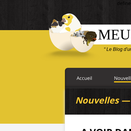
define
MEU
“ Le Blog d'
Accueil
Nouvell
Nouvelles 