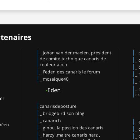
rtenaires
_ johan van der maelen, président
_ 
de comité technique canaris de
_ 
couleur a.o.b.
_ 
_ l'eden des canaris le forum
_ 
_ mosaique40
_ 
_ 
-
Eden
cr
 mr
canarisdeposture
_ bridgebird son blog
_ canarich
_
opéen
_ ginou, la passion des canaris
_ 
_ harzy .maitre canaris harz ,
_ 