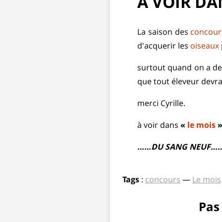
A VOIR DA
La saison des
concour
d'acquerir les
oiseaux
surtout quand on a de 
que tout éleveur devra
merci Cyrille.
à voir dans
«
le mois
……DU SANG NEUF…
Tags
:
concours
—
Le mois
Pas