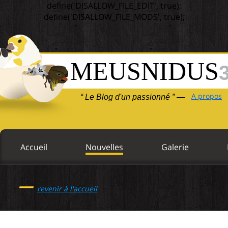
define('DISALLOW_FILE_EDIT', true);
define('DISALLOW_FILE_MODS', true);
MEUSNIDUS
A propos
“ Le Blog d'un passionné ” —
Accueil
Nouvelles
Galerie
—
revenir à l'accueil