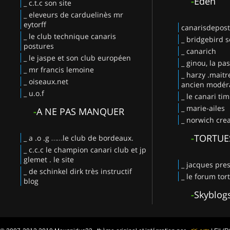
-
Eden
_ c.t.c son site
_ eleveurs de carduelinès mr
eytorff
canarisdepos
_ le club technique canaris
_ bridgebird s
postures
_ canarich
_ le jaspe et son club européen
_ ginou, la pa
_ mr francis lemoine
_ harzy .maitr
_ oiseaux.net
ancien modéra
_ u.o.f
_ le canari ti
_ marie-ailes
-
A NE PAS MANQUER
_ norwich crea
-
TORTUE
_ a .o .g ……le club de bordeaux.
_ c.c.c le champion canari club et jp
glemet . le site
_ jacques pres
_ de schinkel dirk très instructif
_ le forum tor
blog
-
Skyblog