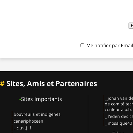
Me notifier par Ema
#
Sites, Amis et Partenaires
-
Sites Importants
_ johan van d
de comité tec
couleur a.o.b.
bouvreuils et indigenes
_ l'eden des c
canariphoceen
_ mosaique40
_ c .n .j .f