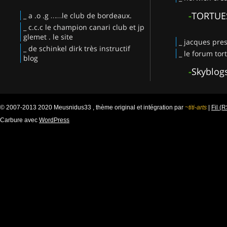
-
TORTUE
_ a .o .g ……le club de bordeaux.
_ c.c.c le champion canari club et jp
glemet . le site
_ jacques pres
_ de schinkel dirk très instructif
_ le forum tor
blog
-
Skyblog
© 2007-2013 2020 Meusnidus33 , thème original et intégration par
~titi-arts
|
Fil (
Carbure avec
WordPress