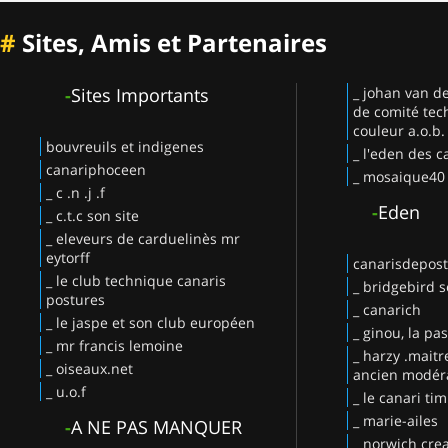
#
Sites, Amis et Partenaires
-
Sites Importants
_ johan van d
de comité tec
couleur a.o.b.
bouvreuils et indigenes
_ l'eden des c
canariphoceen
_ mosaique40
_ c .n .j .f
-
Eden
_ c.t.c son site
_ eleveurs de carduelinès mr
eytorff
canarisdepos
_ le club technique canaris
_ bridgebird s
postures
_ canarich
_ le jaspe et son club européen
_ ginou, la pa
_ mr francis lemoine
_ harzy .maitr
_ oiseaux.net
ancien modéra
_ u.o.f
_ le canari ti
_ marie-ailes
-
A NE PAS MANQUER
_ norwich crea