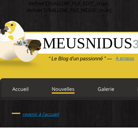
define('DISALLOW_FILE_EDIT', true);
define('DISALLOW_FILE_MODS', true);
MEUSNIDUS
A propos
“ Le Blog d'un passionné ” —
Accueil
Nouvelles
Galerie
—
revenir à l'accueil