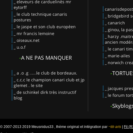
_ eleveurs de carduelinès mr
eytorff
canarisdepos
_ le club technique canaris
_ bridgebird s
postures
_ canarich
_ le jaspe et son club européen
_ ginou, la pa
_ mr francis lemoine
_ harzy .maitr
_ oiseaux.net
ancien modéra
_ u.o.f
_ le canari ti
_ marie-ailes
-
A NE PAS MANQUER
_ norwich crea
-
TORTUE
_ a .o .g ……le club de bordeaux.
_ c.c.c le champion canari club et jp
glemet . le site
_ jacques pres
_ de schinkel dirk très instructif
_ le forum tor
blog
-
Skyblog
© 2007-2013 2019 Meusnidus33 , thème original et intégration par
~titi-arts
|
Fil (