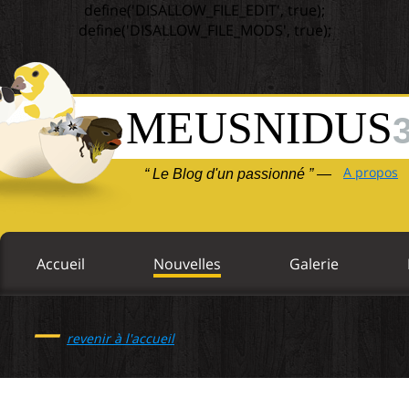
define('DISALLOW_FILE_EDIT', true);
define('DISALLOW_FILE_MODS', true);
MEUSNIDUS
A propos
“ Le Blog d'un passionné ” —
Accueil
Nouvelles
Galerie
—
revenir à l'accueil