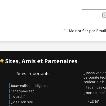
Me notifier par Ema
#
Sites, Amis et Partenaires
-
Sites Importants
_ johan van d
de comité tec
couleur a.o.b.
bouvreuils et indigenes
_ l'eden des c
canariphoceen
_ mosaique40
_ c .n .j .f
-
Eden
_ c.t.c son site