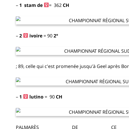
–
1 stam de
= 362
CH
–
2
ivoire
= 90
2°
; 89, celle qui c'est promenée jusqu'à Geel après 
–
1
lutino
= 90
CH
PALMARÈS DE C