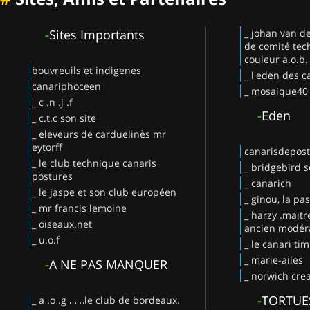
-
Sites Importants
_ johan van d
de comité tec
couleur a.o.b.
bouvreuils et indigenes
_ l'eden des c
canariphoceen
_ mosaique40
_ c .n .j .f
-
Eden
_ c.t.c son site
_ eleveurs de carduelinès mr
eytorff
canarisdepos
_ le club technique canaris
_ bridgebird s
postures
_ canarich
_ le jaspe et son club européen
_ ginou, la pa
_ mr francis lemoine
_ harzy .maitr
_ oiseaux.net
ancien modéra
_ u.o.f
_ le canari ti
_ marie-ailes
-
A NE PAS MANQUER
_ norwich crea
-
TORTUE
_ a .o .g ……le club de bordeaux.