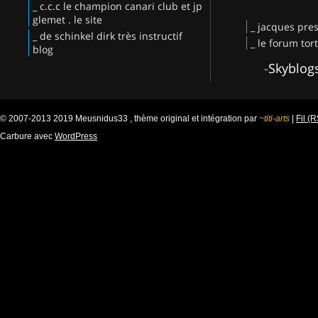
_ c.c.c le champion canari club et jp
glemet . le site
_ jacques pres
_ de schinkel dirk très instructif
_ le forum tor
blog
-
Skyblog
© 2007-2013 2019 Meusnidus33 , thème original et intégration par
~titi-arts
|
Fil (
Carbure avec
WordPress