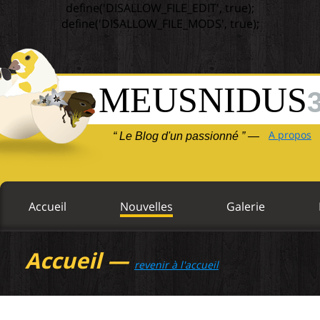
define('DISALLOW_FILE_EDIT', true);
define('DISALLOW_FILE_MODS', true);
MEUSNIDUS
A propos
“ Le Blog d'un passionné ” —
Accueil
Nouvelles
Galerie
Accueil —
revenir à l'accueil