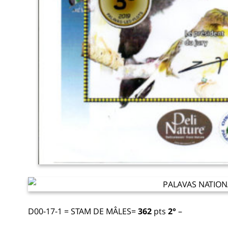
D00-17-1 = STAM DE MÂLES=
362
pts
2°
–