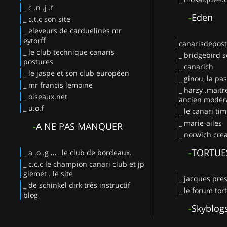
_ c .n .j .f
-
Eden
_ c.t.c son site
_ eleveurs de carduelinès mr
eytorff
canarisdepos
_ le club technique canaris
_ bridgebird s
postures
_ canarich
_ le jaspe et son club européen
_ ginou, la pa
_ mr francis lemoine
_ harzy .maitr
_ oiseaux.net
ancien modéra
_ u.o.f
_ le canari ti
_ marie-ailes
-
A NE PAS MANQUER
_ norwich crea
-
TORTUE
_ a .o .g ……le club de bordeaux.
_ c.c.c le champion canari club et jp
glemet . le site
_ jacques pres
_ de schinkel dirk très instructif
_ le forum tor
blog
-
Skyblog