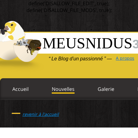
define('DISALLOW_FILE_EDIT', true);
define('DISALLOW_FILE_MODS', true);
MEUSNIDUS
A propos
“ Le Blog d'un passionné ” —
Accueil
Nouvelles
Galerie
—
revenir à l'accueil