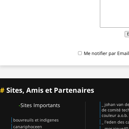
Me notifier par Ema
#
Sites, Amis et Partenaires
-
Sites Importants
_ johan van d
de comité tec
couleur a.o.b.
bouvreuils et indigenes
_ l'eden des c
canariphoceen
_ mosaique40