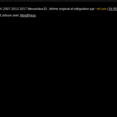
© 2007-2013 2017 Meusnidus33 , thème original et intégration par
~titi-arts
|
Fil (
Carbure avec
WordPress