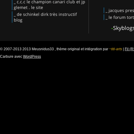
_ c.c.c le champion canari club et jp
glemet . le site
_ jacques pres
_ de schinkel dirk très instructif
_ le forum tor
blog
-
Skyblog
© 2007-2013 2013 Meusnidus33 , thème original et intégration par
~titi-arts
|
Fil (
Carbure avec
WordPress