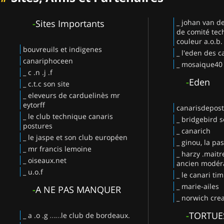
-
Sites Importants
_ johan van d
de comité tec
couleur a.o.b.
bouvreuils et indigenes
_ l'eden des c
canariphoceen
_ mosaique40
_ c .n .j .f
-
Eden
_ c.t.c son site
_ eleveurs de carduelinès mr
eytorff
canarisdepos
_ le club technique canaris
_ bridgebird s
postures
_ canarich
_ le jaspe et son club européen
_ ginou, la pa
_ mr francis lemoine
_ harzy .maitr
_ oiseaux.net
ancien modéra
_ u.o.f
_ le canari ti
_ marie-ailes
-
A NE PAS MANQUER
_ norwich crea
-
TORTUE
_ a .o .g ……le club de bordeaux.