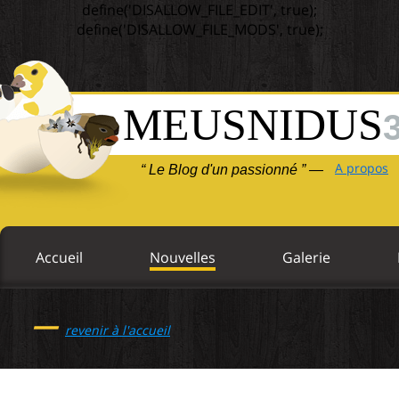
define('DISALLOW_FILE_EDIT', true);
define('DISALLOW_FILE_MODS', true);
MEUSNIDUS
A propos
“ Le Blog d'un passionné ” —
Accueil
Nouvelles
Galerie
—
revenir à l'accueil