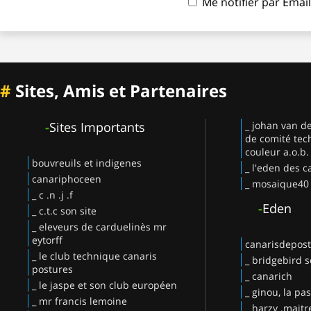
Me notifier par Ema
#
Sites, Amis et Partenaires
-
Sites Importants
_ johan van d
de comité tec
couleur a.o.b.
bouvreuils et indigenes
_ l'eden des c
canariphoceen
_ mosaique40
_ c .n .j .f
-
Eden
_ c.t.c son site
_ eleveurs de carduelinès mr
eytorff
canarisdepos
_ le club technique canaris
_ bridgebird s
postures
_ canarich
_ le jaspe et son club européen
_ ginou, la pa
_ mr francis lemoine
_ harzy .maitr