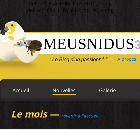
define('DISALLOW_FILE_EDIT', true);
define('DISALLOW_FILE_MODS', true);
MEUSNIDUS
A propos
“ Le Blog d'un passionné ” —
Accueil
Nouvelles
Galerie
Le mois —
revenir à l'accueil