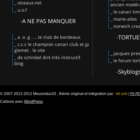
_ oiseaux.net
ancien modéra
_ u.o.f
_ le canari ti
_ marie-ailes
-
A NE PAS MANQUER
_ norwich crea
-
TORTUE
_ a .o .g ……le club de bordeaux.
_ c.c.c le champion canari club et jp
glemet . le site
_ jacques pres
_ de schinkel dirk très instructif
_ le forum tor
blog
-
Skyblog
© 2007-2013 2012 Meusnidus33 , thème original et intégration par
~titi-arts
|
Fil (
Carbure avec
WordPress