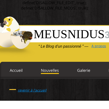
define('DISALLOW_FILE_EDIT', true);
define('DISALLOW_FILE_MODS', true);
MEUSNIDUS
A propos
“ Le Blog d'un passionné ” —
Accueil
Nouvelles
Galerie
—
revenir à l'accueil