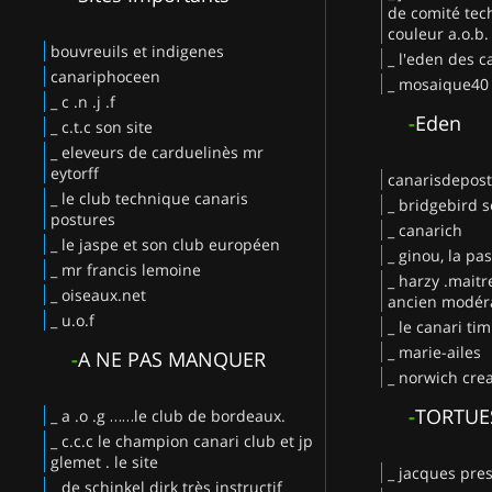
de comité tec
couleur a.o.b.
bouvreuils et indigenes
_ l'eden des c
canariphoceen
_ mosaique40
_ c .n .j .f
-
Eden
_ c.t.c son site
_ eleveurs de carduelinès mr
eytorff
canarisdepos
_ le club technique canaris
_ bridgebird s
postures
_ canarich
_ le jaspe et son club européen
_ ginou, la pa
_ mr francis lemoine
_ harzy .maitr
_ oiseaux.net
ancien modéra
_ u.o.f
_ le canari ti
_ marie-ailes
-
A NE PAS MANQUER
_ norwich crea
-
TORTUE
_ a .o .g ……le club de bordeaux.
_ c.c.c le champion canari club et jp
glemet . le site
_ jacques pres
_ de schinkel dirk très instructif