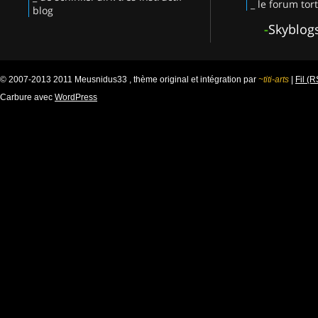
_ le forum tor
blog
-
Skyblog
© 2007-2013 2011 Meusnidus33 , thème original et intégration par
~titi-arts
|
Fil (
Carbure avec
WordPress