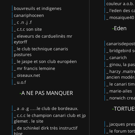
couleur a.o.b.
bouvreuils et indigenes
_ l'eden des c
canariphoceen
_ mosaique40
_ c .n .j .f
-
Eden
_ c.t.c son site
_ eleveurs de carduelinès mr
eytorff
canarisdepos
_ le club technique canaris
_ bridgebird s
postures
_ canarich
_ le jaspe et son club européen
_ ginou, la pa
_ mr francis lemoine
_ harzy .maitr
_ oiseaux.net
ancien modéra
_ u.o.f
_ le canari ti
_ marie-ailes
-
A NE PAS MANQUER
_ norwich crea
-
TORTUE
_ a .o .g ……le club de bordeaux.
_ c.c.c le champion canari club et jp
glemet . le site
_ jacques pres
_ de schinkel dirk très instructif
_ le forum tor
blog