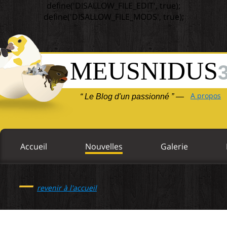
define('DISALLOW_FILE_EDIT', true);
define('DISALLOW_FILE_MODS', true);
MEUSNIDUS
A propos
“ Le Blog d'un passionné ” —
Accueil
Nouvelles
Galerie
—
revenir à l'accueil