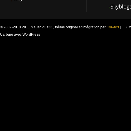
-
Skyblog
© 2007-2013 2011 Meusnidus33 , thème original et intégration par
~titi-arts
|
Fil (
Carbure avec
WordPress