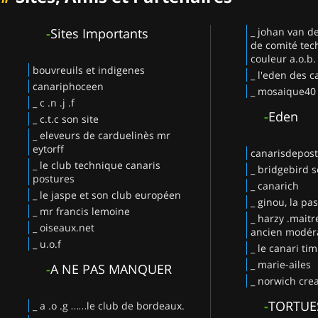
-
Sites Importants
_ johan van d
de comité tec
couleur a.o.b.
bouvreuils et indigenes
_ l'eden des c
canariphoceen
_ mosaique40
_ c .n .j .f
-
Eden
_ c.t.c son site
_ eleveurs de carduelinès mr
eytorff
canarisdepos
_ le club technique canaris
_ bridgebird s
postures
_ canarich
_ le jaspe et son club européen
_ ginou, la pa
_ mr francis lemoine
_ harzy .maitr
_ oiseaux.net
ancien modéra
_ u.o.f
_ le canari ti
_ marie-ailes
-
A NE PAS MANQUER
_ norwich crea
-
TORTUE
_ a .o .g ……le club de bordeaux.