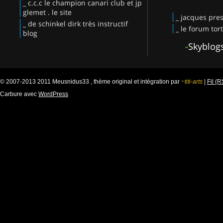
_ c.c.c le champion canari club et jp
glemet . le site
_ jacques pres
_ de schinkel dirk très instructif
_ le forum tor
blog
-
Skyblog
© 2007-2013 2011 Meusnidus33 , thème original et intégration par
~titi-arts
|
Fil (
Carbure avec
WordPress