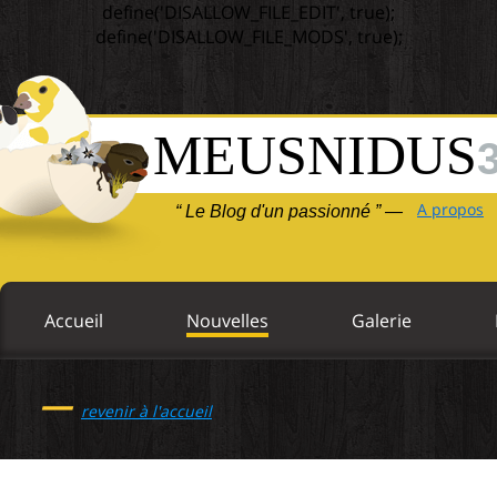
define('DISALLOW_FILE_EDIT', true);
define('DISALLOW_FILE_MODS', true);
MEUSNIDUS
A propos
“ Le Blog d'un passionné ” —
Accueil
Nouvelles
Galerie
—
revenir à l'accueil