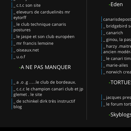
-
Eden
_ c.t.c son site
_ eleveurs de carduelinès mr
eytorff
canarisdepos
_ le club technique canaris
_ bridgebird s
postures
_ canarich
_ le jaspe et son club européen
_ ginou, la pa
_ mr francis lemoine
_ harzy .maitr
_ oiseaux.net
ancien modéra
_ u.o.f
_ le canari ti
_ marie-ailes
-
A NE PAS MANQUER
_ norwich crea
-
TORTUE
_ a .o .g ……le club de bordeaux.
_ c.c.c le champion canari club et jp
glemet . le site
_ jacques pres
_ de schinkel dirk très instructif
_ le forum tor
blog
-
Skyblog