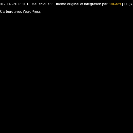
© 2007-2013 2013 Meusnidus33 , thème original et intégration par
~titi-arts
|
Fil (
Carbure avec
WordPress