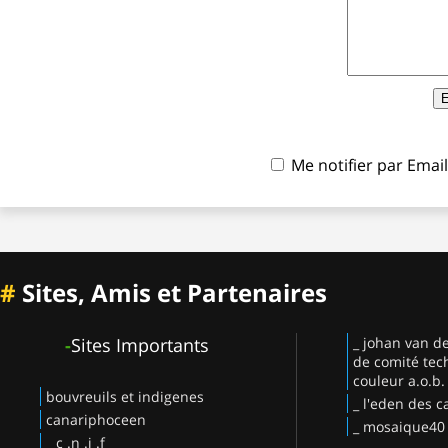
Me notifier par Ema
#
Sites, Amis et Partenaires
-
Sites Importants
_ johan van d
de comité tec
couleur a.o.b.
bouvreuils et indigenes
_ l'eden des c
canariphoceen
_ mosaique40
_ c .n .j .f