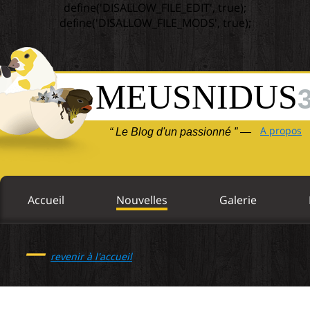
define('DISALLOW_FILE_EDIT', true);
define('DISALLOW_FILE_MODS', true);
MEUSNIDUS
A propos
“ Le Blog d'un passionné ” —
Accueil
Nouvelles
Galerie
—
revenir à l'accueil