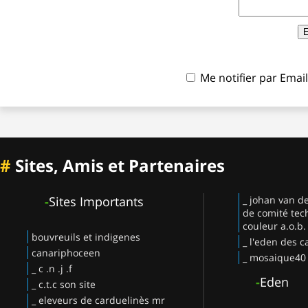
Me notifier par Ema
#
Sites, Amis et Partenaires
-
Sites Importants
_ johan van d
de comité tec
couleur a.o.b.
bouvreuils et indigenes
_ l'eden des c
canariphoceen
_ mosaique40
_ c .n .j .f
-
Eden
_ c.t.c son site
_ eleveurs de carduelinès mr