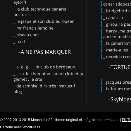
eytorff
canarisdepos
_ le club technique canaris
_ bridgebird s
postures
_ canarich
_ le jaspe et son club européen
_ ginou, la pa
_ mr francis lemoine
_ harzy .maitr
_ oiseaux.net
ancien modéra
_ u.o.f
_ le canari ti
_ marie-ailes
-
A NE PAS MANQUER
_ norwich crea
-
TORTUE
_ a .o .g ……le club de bordeaux.
_ c.c.c le champion canari club et jp
glemet . le site
_ jacques pres
_ de schinkel dirk très instructif
_ le forum tor
blog
-
Skyblog
© 2007-2013 2015 Meusnidus33 , thème original et intégration par
~titi-arts
|
Fil (
Carbure avec
WordPress