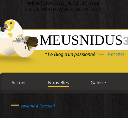
define('DISALLOW_FILE_EDIT', true);
define('DISALLOW_FILE_MODS', true);
MEUSNIDUS
A propos
“ Le Blog d'un passionné ” —
Accueil
Nouvelles
Galerie
—
revenir à l'accueil