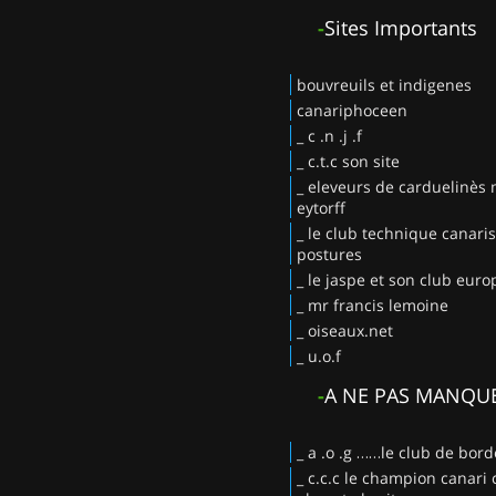
-
Sites Importants
bouvreuils et indigenes
canariphoceen
_ c .n .j .f
_ c.t.c son site
_ eleveurs de carduelinès
eytorff
_ le club technique canaris
postures
_ le jaspe et son club eur
_ mr francis lemoine
_ oiseaux.net
_ u.o.f
-
A NE PAS MANQU
_ a .o .g ……le club de bor
_ c.c.c le champion canari 