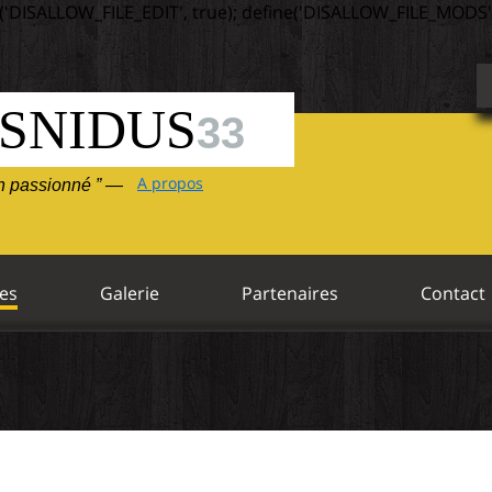
('DISALLOW_FILE_EDIT', true); define('DISALLOW_FILE_MODS',
SNIDUS
33
A propos
un passionné ” —
es
Galerie
Partenaires
Contact