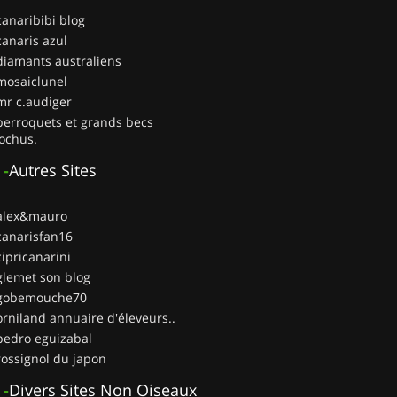
canaribibi blog
canaris azul
diamants australiens
mosaiclunel
mr c.audiger
perroquets et grands becs
ochus.
-
Autres Sites
 alex&mauro
canarisfan16
cipricanarini
glemet son blog
 gobemouche70
orniland annuaire d'éleveurs..
pedro eguizabal
rossignol du japon
-
Divers Sites Non Oiseaux