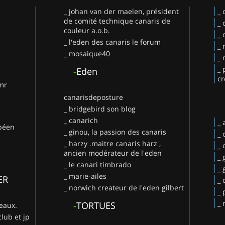
_ johan van der maelen, président
_ 
de comité technique canaris de
_ 
couleur a.o.b.
_ 
_ l'eden des canaris le forum
_ 
_ mosaique40
_ 
_ 
-
Eden
cr
 mr
canarisdeposture
_ bridgebird son blog
_ canarich
_
opéen
_ ginou, la passion des canaris
_ 
_ harzy .maitre canaris harz ,
_ 
ancien modérateur de l'eden
_ 
_ le canari timbrado
_
_ marie-ailes
ER
_ 
_ norwich createur de l'eden gilbert
_ 
_ 
-
TORTUES
deaux.
club et jp