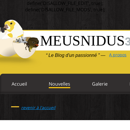
define('DISALLOW_FILE_EDIT', true);
define('DISALLOW_FILE_MODS', true);
MEUSNIDUS
A propos
“ Le Blog d'un passionné ” —
Accueil
Nouvelles
Galerie
—
revenir à l'accueil