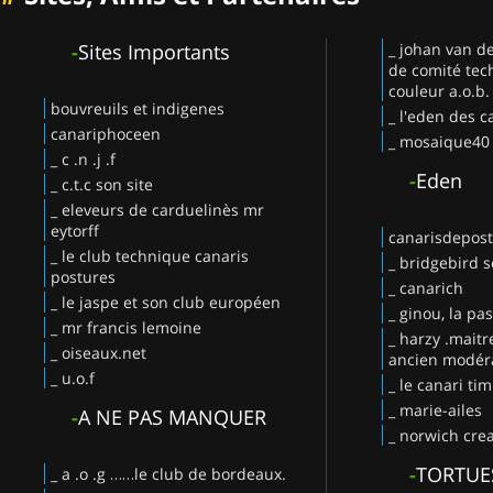
-
Sites Importants
_ johan van d
de comité tec
couleur a.o.b.
bouvreuils et indigenes
_ l'eden des c
canariphoceen
_ mosaique40
_ c .n .j .f
-
Eden
_ c.t.c son site
_ eleveurs de carduelinès mr
eytorff
canarisdepos
_ le club technique canaris
_ bridgebird s
postures
_ canarich
_ le jaspe et son club européen
_ ginou, la pa
_ mr francis lemoine
_ harzy .maitr
_ oiseaux.net
ancien modéra
_ u.o.f
_ le canari ti
_ marie-ailes
-
A NE PAS MANQUER
_ norwich crea
-
TORTUE
_ a .o .g ……le club de bordeaux.