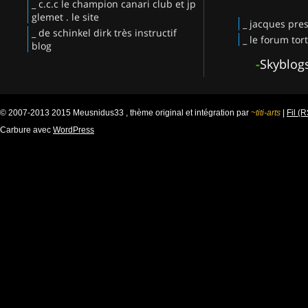
_ c.c.c le champion canari club et jp
glemet . le site
_ jacques pres
_ de schinkel dirk très instructif
_ le forum tor
blog
-
Skyblog
© 2007-2013 2015 Meusnidus33 , thème original et intégration par
~titi-arts
|
Fil (
Carbure avec
WordPress