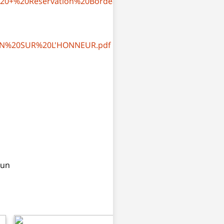
on%20+%20Reservation%20Bordeaux2019%20fran%C3%A7ais%
ION%20SUR%20L'HONNEUR.pdf
mun