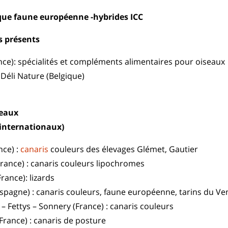
ue faune européenne -hybrides ICC
s présents
ce): spécialités et compléments alimentaires pour oiseaux
 Déli Nature (Belgique)
seaux
internationaux)
nce) :
canaris
couleurs des élevages Glémet, Gautier
France) : canaris couleurs lipochromes
rance): lizards
Espagne) : canaris couleurs, faune européenne, tarins du Ve
– Fettys – Sonnery (France) : canaris couleurs
rance) : canaris de posture