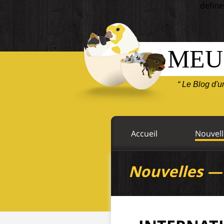
define
MEU
“ Le Blog d'
Accueil
Nouvell
Nouvelles 