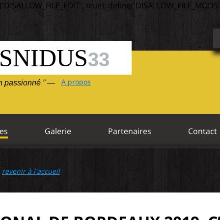
('DISALLOW_FILE_EDIT', true); define('DISALLOW_FILE_MODS',
SNIDUS
33
A propos
un passionné ” —
es
Galerie
Partenaires
Contact
—
revenir à l'accueil