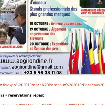
ine.fr/expo%202019/docs%20Bordeaux%202019/Bordeaux2
rs + reservations repas: