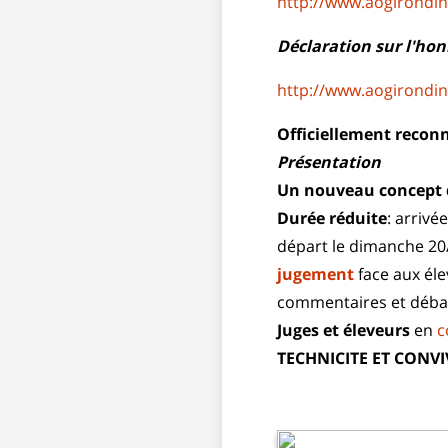
http://www.aogirond
Déclaration sur l'hon
http://www.aogirond
Officiellement recon
Présentation
Un nouveau concept 
Durée réduite
: arrivé
départ le dimanche
20
jugement
face aux éle
commentaires et débat
Juges et éleveurs
en
c
TECHNICITE ET CONVI