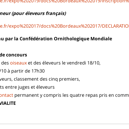
ine.fr/expo%202019/docs%20Bordeaux%202019/Inscripti
neur (pour éleveurs français)
ine.fr/expo%202017/docs%20Bordeaux%202017/DECLARAT
nu par la Confédération Ornithologique Mondiale
de concours
e des
oiseaux
et des éleveurs le vendredi
18/10,
/10 à partir de 17h30
veurs, classement des cinq premiers,
s entre juges et éleveurs
ontact
permanent y compris les quatre repas pris en com
VIALITE