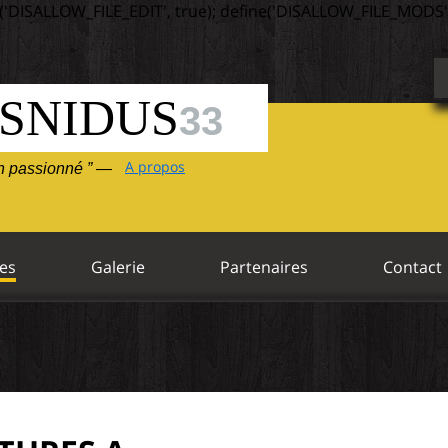
('DISALLOW_FILE_EDIT', true); define('DISALLOW_FILE_MODS',
SNIDUS
33
A propos
un passionné ” —
es
Galerie
Partenaires
Contact