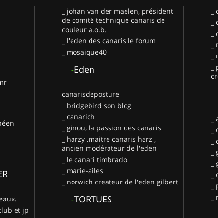
_ johan van der maelen, président
_ 
de comité technique canaris de
_ 
couleur a.o.b.
_ 
_ l'eden des canaris le forum
_ 
_ mosaique40
_ 
_ 
-
Eden
cr
 mr
canarisdeposture
_ bridgebird son blog
_ canarich
_
opéen
_ ginou, la passion des canaris
_ 
_ harzy .maitre canaris harz ,
_ 
ancien modérateur de l'eden
_ 
_ le canari timbrado
_
_ marie-ailes
ER
_ 
_ norwich createur de l'eden gilbert
_ 
_ 
-
TORTUES
deaux.
club et jp