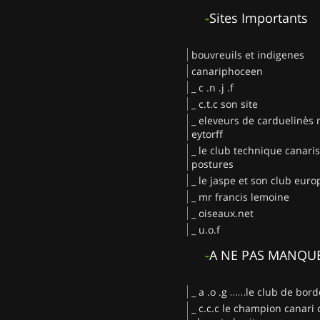
-
Sites Importants
bouvreuils et indigenes
canariphoceen
_ c .n .j .f
_ c.t.c son site
_ eleveurs de carduelinès
eytorff
_ le club technique canaris
postures
_ le jaspe et son club eur
_ mr francis lemoine
_ oiseaux.net
_ u.o.f
-
A NE PAS MANQU
_ a .o .g ……le club de bor
_ c.c.c le champion canari 