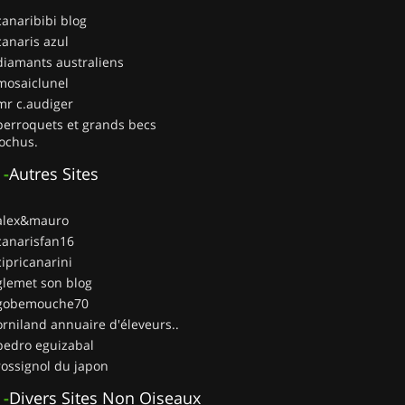
canaribibi blog
canaris azul
diamants australiens
mosaiclunel
mr c.audiger
perroquets et grands becs
ochus.
-
Autres Sites
 alex&mauro
canarisfan16
cipricanarini
glemet son blog
 gobemouche70
orniland annuaire d'éleveurs..
pedro eguizabal
rossignol du japon
-
Divers Sites Non Oiseaux