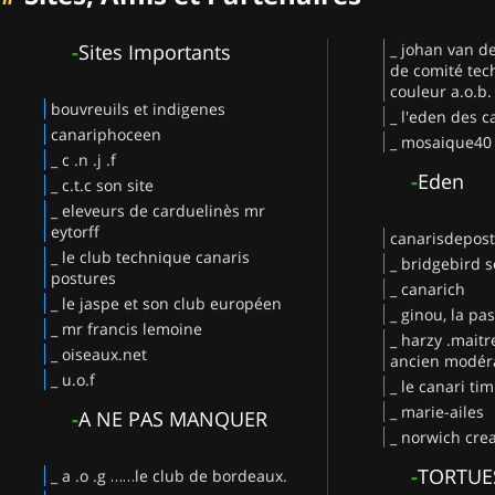
-
Sites Importants
_ johan van d
de comité tec
couleur a.o.b.
bouvreuils et indigenes
_ l'eden des c
canariphoceen
_ mosaique40
_ c .n .j .f
-
Eden
_ c.t.c son site
_ eleveurs de carduelinès mr
eytorff
canarisdepos
_ le club technique canaris
_ bridgebird s
postures
_ canarich
_ le jaspe et son club européen
_ ginou, la pa
_ mr francis lemoine
_ harzy .maitr
_ oiseaux.net
ancien modéra
_ u.o.f
_ le canari ti
_ marie-ailes
-
A NE PAS MANQUER
_ norwich crea
-
TORTUE
_ a .o .g ……le club de bordeaux.