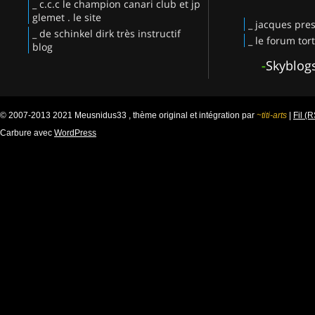
_ c.c.c le champion canari club et jp
glemet . le site
_ jacques pres
_ de schinkel dirk très instructif
_ le forum tor
blog
-
Skyblog
© 2007-2013 2021 Meusnidus33 , thème original et intégration par
~titi-arts
|
Fil (
Carbure avec
WordPress