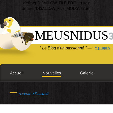
define('DISALLOW_FILE_EDIT', true);
define('DISALLOW_FILE_MODS', true);
MEUSNIDUS
A propos
“ Le Blog d'un passionné ” —
Accueil
Nouvelles
Galerie
—
revenir à l'accueil