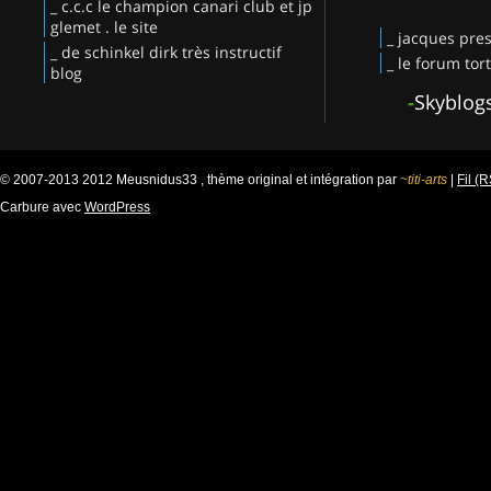
_ c.c.c le champion canari club et jp
glemet . le site
_ jacques pres
_ de schinkel dirk très instructif
_ le forum tor
blog
-
Skyblog
© 2007-2013 2012 Meusnidus33 , thème original et intégration par
~titi-arts
|
Fil (
Carbure avec
WordPress