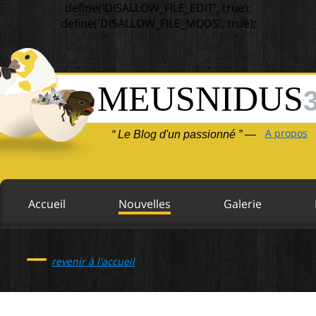
define('DISALLOW_FILE_EDIT', true);
define('DISALLOW_FILE_MODS', true);
MEUSNIDUS
A propos
“ Le Blog d'un passionné ” —
Accueil
Nouvelles
Galerie
—
revenir à l'accueil