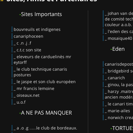
-
Sites Importants
_ johan van d
de comité tec
couleur a.o.b.
bouvreuils et indigenes
_ l'eden des c
canariphoceen
_ mosaique40
_ c .n .j .f
-
Eden
_ c.t.c son site
_ eleveurs de carduelinès mr
eytorff
canarisdepos
_ le club technique canaris
_ bridgebird s
postures
_ canarich
_ le jaspe et son club européen
_ ginou, la pa
_ mr francis lemoine
_ harzy .maitr
_ oiseaux.net
ancien modéra
_ u.o.f
_ le canari ti
_ marie-ailes
-
A NE PAS MANQUER
_ norwich crea
-
TORTUE
_ a .o .g ……le club de bordeaux.