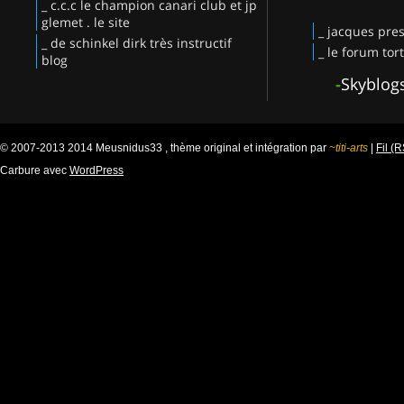
_ c.c.c le champion canari club et jp
glemet . le site
_ jacques pres
_ de schinkel dirk très instructif
_ le forum tor
blog
-
Skyblog
© 2007-2013 2014 Meusnidus33 , thème original et intégration par
~titi-arts
|
Fil (
Carbure avec
WordPress