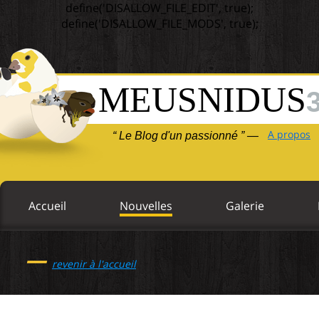
define('DISALLOW_FILE_EDIT', true);
define('DISALLOW_FILE_MODS', true);
MEUSNIDUS
A propos
“ Le Blog d'un passionné ” —
Accueil
Nouvelles
Galerie
—
revenir à l'accueil