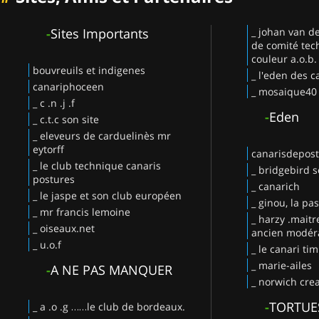
-
Sites Importants
_ johan van d
de comité tec
couleur a.o.b.
bouvreuils et indigenes
_ l'eden des c
canariphoceen
_ mosaique40
_ c .n .j .f
-
Eden
_ c.t.c son site
_ eleveurs de carduelinès mr
eytorff
canarisdepos
_ le club technique canaris
_ bridgebird s
postures
_ canarich
_ le jaspe et son club européen
_ ginou, la pa
_ mr francis lemoine
_ harzy .maitr
_ oiseaux.net
ancien modéra
_ u.o.f
_ le canari ti
_ marie-ailes
-
A NE PAS MANQUER
_ norwich crea
-
TORTUE
_ a .o .g ……le club de bordeaux.