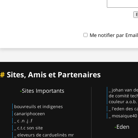
Me notifier par Ema
#
Sites, Amis et Partenaires
-
Sites Importants
_ johan van d
de comité tec
couleur a.o.b.
bouvreuils et indigenes
_ l'eden des c
canariphoceen
_ mosaique40
_ c .n .j .f
-
Eden
_ c.t.c son site
_ eleveurs de carduelinès mr