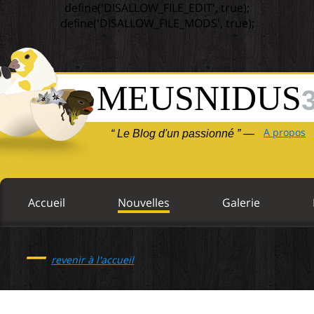
define('DISALLOW_FILE_EDIT', true);
define('DISALLOW_FILE_MODS', true);
MEUSNIDUS
A propos
“ Le Blog d'un passionné ” —
Accueil
Nouvelles
Galerie
—
revenir à l'accueil