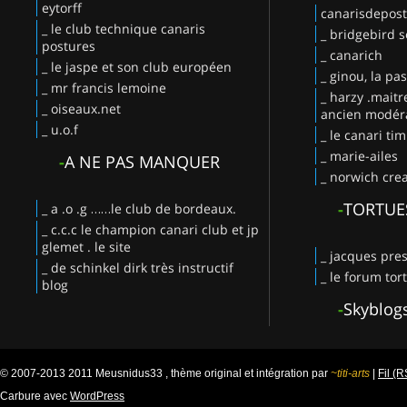
eytorff
canarisdepos
_ le club technique canaris
_ bridgebird s
postures
_ canarich
_ le jaspe et son club européen
_ ginou, la pa
_ mr francis lemoine
_ harzy .maitr
_ oiseaux.net
ancien modéra
_ u.o.f
_ le canari ti
_ marie-ailes
-
A NE PAS MANQUER
_ norwich crea
-
TORTUE
_ a .o .g ……le club de bordeaux.
_ c.c.c le champion canari club et jp
glemet . le site
_ jacques pres
_ de schinkel dirk très instructif
_ le forum tor
blog
-
Skyblog
© 2007-2013 2011 Meusnidus33 , thème original et intégration par
~titi-arts
|
Fil (
Carbure avec
WordPress