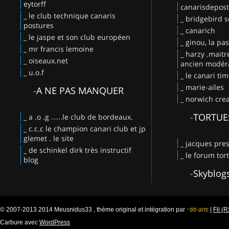
eytorff
canarisdepos
_ le club technique canaris
_ bridgebird s
postures
_ canarich
_ le jaspe et son club européen
_ ginou, la pa
_ mr francis lemoine
_ harzy .maitr
_ oiseaux.net
ancien modéra
_ u.o.f
_ le canari ti
_ marie-ailes
-
A NE PAS MANQUER
_ norwich crea
-
TORTUE
_ a .o .g ……le club de bordeaux.
_ c.c.c le champion canari club et jp
glemet . le site
_ jacques pres
_ de schinkel dirk très instructif
_ le forum tor
blog
-
Skyblog
© 2007-2013 2014 Meusnidus33 , thème original et intégration par
~titi-arts
|
Fil (
Carbure avec
WordPress