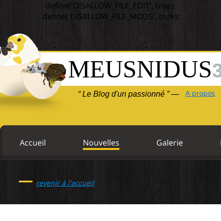
define('DISALLOW_FILE_EDIT', true);
define('DISALLOW_FILE_MODS', true);
MEUSNIDUS
A propos
“ Le Blog d'un passionné ” —
Accueil
Nouvelles
Galerie
—
revenir à l'accueil