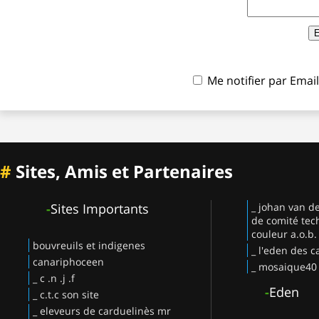
Me notifier par Ema
#
Sites, Amis et Partenaires
-
Sites Importants
_ johan van d
de comité tec
couleur a.o.b.
bouvreuils et indigenes
_ l'eden des c
canariphoceen
_ mosaique40
_ c .n .j .f
-
Eden
_ c.t.c son site
_ eleveurs de carduelinès mr