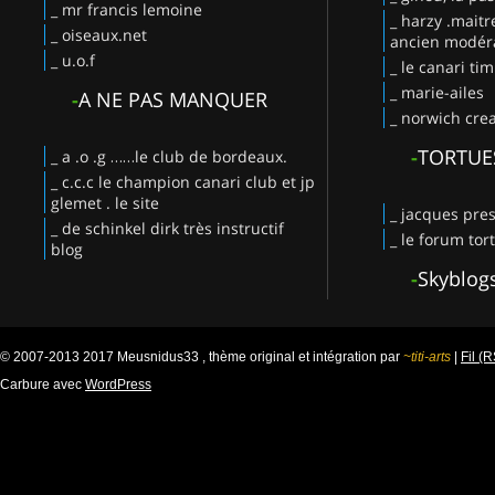
_ mr francis lemoine
_ harzy .maitr
_ oiseaux.net
ancien modéra
_ u.o.f
_ le canari ti
_ marie-ailes
-
A NE PAS MANQUER
_ norwich crea
-
TORTUE
_ a .o .g ……le club de bordeaux.
_ c.c.c le champion canari club et jp
glemet . le site
_ jacques pres
_ de schinkel dirk très instructif
_ le forum tor
blog
-
Skyblog
© 2007-2013 2017 Meusnidus33 , thème original et intégration par
~titi-arts
|
Fil (
Carbure avec
WordPress