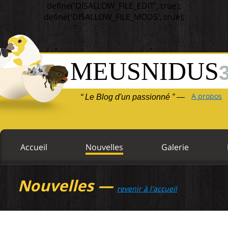
define('DISALLOW_FILE_EDIT', true);
define('DISALLOW_FILE_MODS', true);
MEUSNIDUS
A propos
“ Le Blog d'un passionné ” —
Accueil
Nouvelles
Galerie
Nouvelles —
revenir à l'accueil