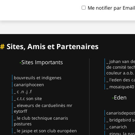
Me notifier par Ema
#
Sites, Amis et Partenaires
-
Sites Importants
_ johan van d
de comité tec
couleur a.o.b.
bouvreuils et indigenes
_ l'eden des c
canariphoceen
_ mosaique40
_ c .n .j .f
-
Eden
_ c.t.c son site
_ eleveurs de carduelinès mr
eytorff
canarisdepos
_ le club technique canaris
_ bridgebird s
postures
_ canarich
_ le jaspe et son club européen
_ ginou, la pa