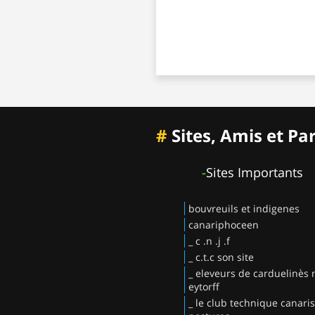
#
Sites, Amis et Pa
-
Sites Importants
bouvreuils et indigenes
canariphoceen
_ c .n .j .f
_ c.t.c son site
_ eleveurs de carduelinès
eytorff
_ le club technique canaris