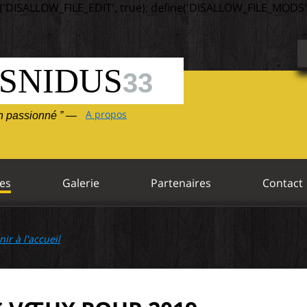
('DISALLOW_FILE_EDIT', true); define('DISALLOW_FILE_MODS',
SNIDUS
33
A propos
un passionné ” —
es
Galerie
Partenaires
Contact
nir à l'accueil