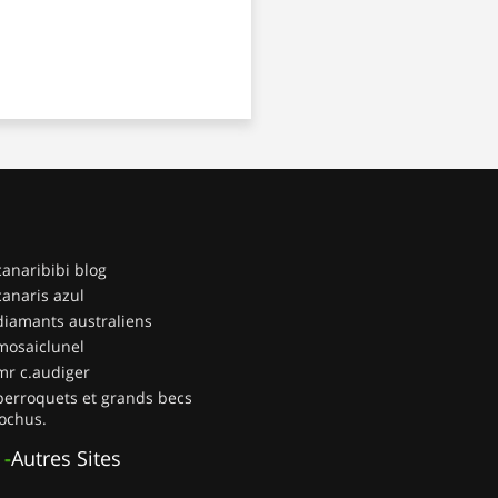
canaribibi blog
canaris azul
diamants australiens
mosaiclunel
mr c.audiger
perroquets et grands becs
ochus.
-
Autres Sites