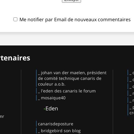
Me notifier par Email de nouveaux commentaires
rtenaires
_ johan van der maelen, président
_ 
de comité technique canaris de
_ 
couleur a.o.b.
_ 
_ l'eden des canaris le forum
_ 
_ mosaique40
_ 
_ 
-
Eden
cr
 mr
canarisdeposture
_ bridgebird son blog