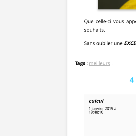
Que celle-ci vous ap
souhaits.
Sans oublier une
EXCE
Tags
:
meilleurs
.
4
cuicui
1 janvier 2019 à
19:48:10