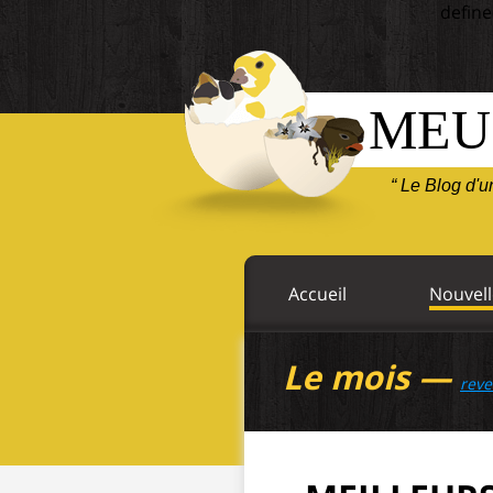
define
MEU
“ Le Blog d'
Accueil
Nouvell
Le mois —
reve