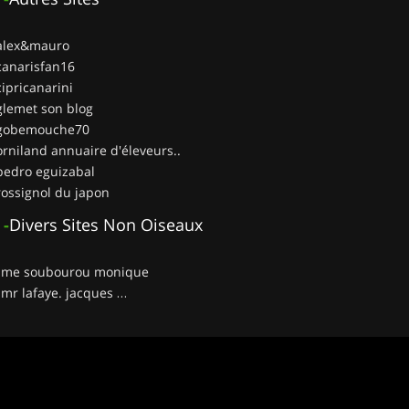
 alex&mauro
canarisfan16
cipricanarini
glemet son blog
 gobemouche70
orniland annuaire d'éleveurs..
pedro eguizabal
rossignol du japon
-
Divers Sites Non Oiseaux
__ me soubourou monique
__ mr lafaye. jacques …