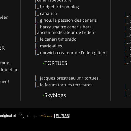
_ bridgebird son blog
_ canarich
_
opéen
_ ginou, la passion des canaris
_ 
_ harzy .maitre canaris harz ,
_ 
ancien modérateur de l'eden
_ 
_ le canari timbrado
_
_ marie-ailes
ER
_ 
_ norwich createur de l'eden gilbert
_ 
_ 
-
TORTUES
deaux.
club et jp
_ jacques prestreau ,mr tortues.
uctif
_ le forum tortues terrestres
-
Skyblogs
iginal et intégration par
~titi-arts
|
Fil (RSS)