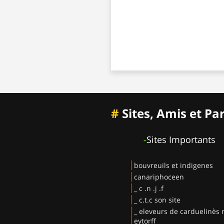
#
Sites, Amis et Pa
-
Sites Importants
bouvreuils et indigenes
canariphoceen
_ c .n .j .f
_ c.t.c son site
_ eleveurs de carduelinès
eytorff