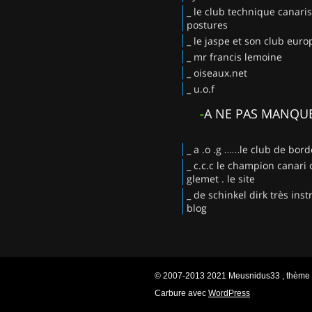
_ le club technique canaris
postures
_ le jaspe et son club eur
_ mr francis lemoine
_ oiseaux.net
_ u.o.f
-
A NE PAS MANQU
_ a .o .g ……le club de bor
_ c.c.c le champion canari 
glemet . le site
_ de schinkel dirk très instr
blog
© 2007-2013 2021 Meusnidus33 , thème or
Carbure avec
WordPress