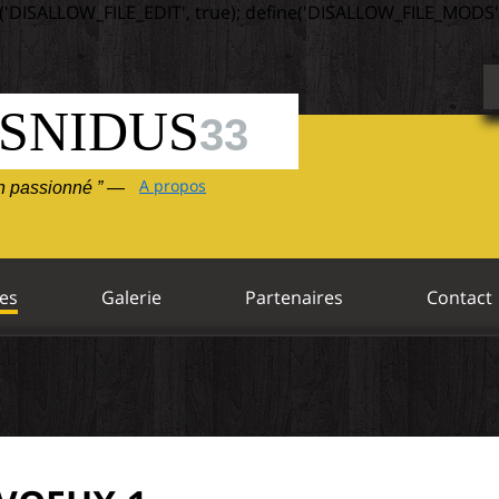
('DISALLOW_FILE_EDIT', true); define('DISALLOW_FILE_MODS',
SNIDUS
33
A propos
un passionné ” —
es
Galerie
Partenaires
Contact