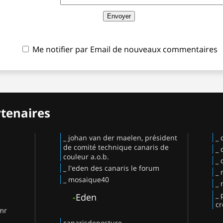
Me notifier par Email de nouveaux commentaires
rtenaires
_ johan van der maelen, président
_ 
de comité technique canaris de
_ 
couleur a.o.b.
_ 
_ l'eden des canaris le forum
_ 
_ mosaique40
_ 
_ 
-
Eden
cr
 mr
canarisdeposture