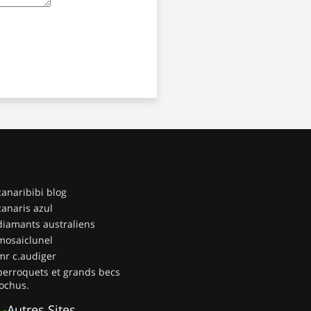
canaribibi blog
canaris azul
diamants australiens
mosaiclunel
mr c.audiger
perroquets et grands becs
ochus.
-
Autres Sites