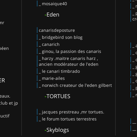
_ mosaique40
_ 
_ 
-
Eden
cr
 mr
canarisdeposture
_ bridgebird son blog
_ canarich
_
opéen
_ ginou, la passion des canaris
_ 
_ harzy .maitre canaris harz ,
_ 
ancien modérateur de l'eden
_ 
_ le canari timbrado
_
_ marie-ailes
ER
_ 
_ norwich createur de l'eden gilbert
_ 
_ 
-
TORTUES
deaux.
club et jp
_ jacques prestreau ,mr tortues.
uctif
_ le forum tortues terrestres
-
Skyblogs