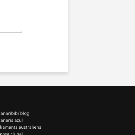
canaribibi blog
canaris azul
diamants australiens
mosaiclunel