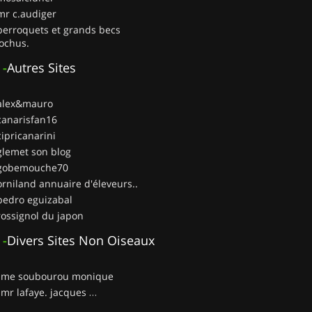
mr c.audiger
perroquets et grands becs
ochus.
-
Autres Sites
 alex&mauro
canarisfan16
cipricanarini
glemet son blog
 gobemouche70
orniland annuaire d'éleveurs..
pedro eguizabal
rossignol du japon
-
Divers Sites Non Oiseaux
__ me soubourou monique
__ mr lafaye. jacques …