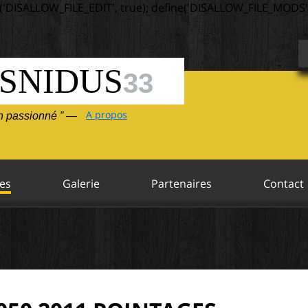
('DISALLOW_FILE_EDIT', true); define('DISALLOW_FILE_MODS',
SNIDUS
33
A propos
un passionné ” —
es
Galerie
Partenaires
Contact