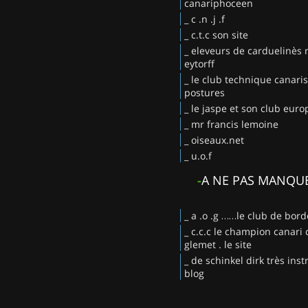
canariphoceen
_ c .n .j .f
_ c.t.c son site
_ eleveurs de carduelinès
eytorff
_ le club technique canaris
postures
_ le jaspe et son club eur
_ mr francis lemoine
_ oiseaux.net
_ u.o.f
-
A NE PAS MANQU
_ a .o .g ……le club de bor
_ c.c.c le champion canari 
glemet . le site
_ de schinkel dirk très instr
blog