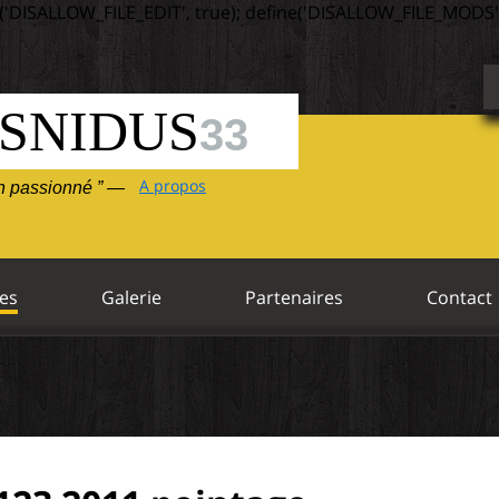
('DISALLOW_FILE_EDIT', true); define('DISALLOW_FILE_MODS',
SNIDUS
33
A propos
un passionné ” —
es
Galerie
Partenaires
Contact