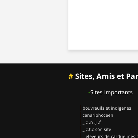
#
Sites, Amis et Pa
-
Sites Importants
bouvreuils et indigenes
canariphoceen
_ c .n .j .f
_ c.t.c son site
_ eleveurs de carduelinès