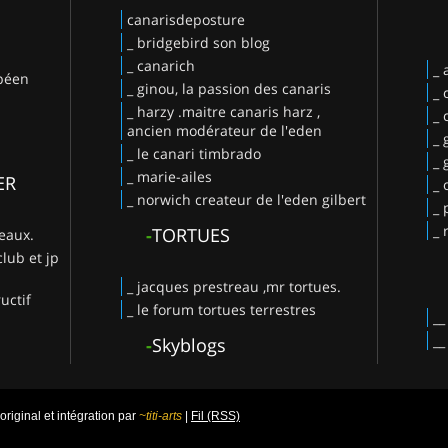
canarisdeposture
_ bridgebird son blog
_ canarich
_
opéen
_ ginou, la passion des canaris
_ 
_ harzy .maitre canaris harz ,
_ 
ancien modérateur de l'eden
_ 
_ le canari timbrado
_
_ marie-ailes
ER
_ 
_ norwich createur de l'eden gilbert
_ 
_ 
-
TORTUES
deaux.
club et jp
_ jacques prestreau ,mr tortues.
uctif
_ le forum tortues terrestres
-
Skyblogs
iginal et intégration par
~titi-arts
|
Fil (RSS)