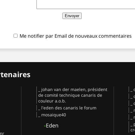
Me notifier par Email de nouveaux commentaires
rtenaires
_ johan van der maelen, président
_ 
de comité technique canaris de
_ 
couleur a.o.b.
_ 
_ l'eden des canaris le forum
_ 
_ mosaique40
_ 
_ 
-
Eden
cr
 mr