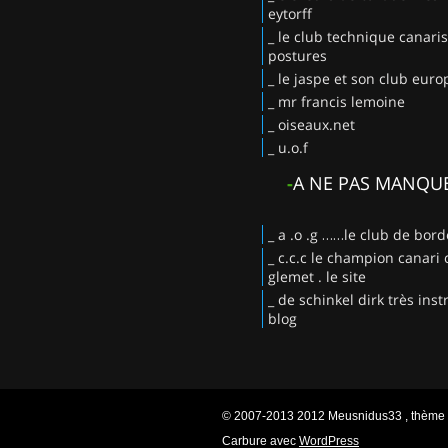
eytorff
_ le club technique canaris
postures
_ le jaspe et son club eur
_ mr francis lemoine
_ oiseaux.net
_ u.o.f
-
A NE PAS MANQU
_ a .o .g ……le club de bor
_ c.c.c le champion canari 
glemet . le site
_ de schinkel dirk très instr
blog
© 2007-2013 2012 Meusnidus33 , thème or
Carbure avec
WordPress