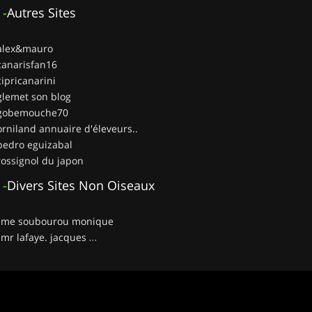
-
Autres Sites
 alex&mauro
canarisfan16
cipricanarini
glemet son blog
 gobemouche70
orniland annuaire d'éleveurs..
pedro eguizabal
rossignol du japon
-
Divers Sites Non Oiseaux
__ me soubourou monique
__ mr lafaye. jacques …