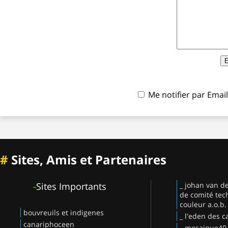
Me notifier par Ema
#
Sites, Amis et Partenaires
-
Sites Importants
_ johan van d
de comité tec
couleur a.o.b.
bouvreuils et indigenes
_ l'eden des c
canariphoceen
_ mosaique40