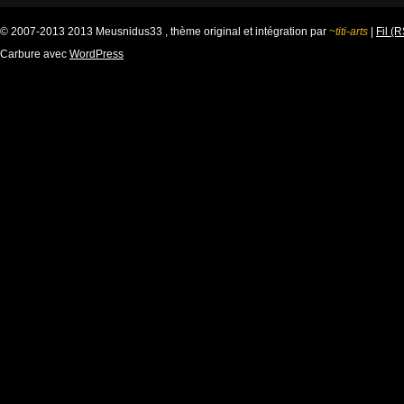
© 2007-2013 2013 Meusnidus33 , thème original et intégration par
~titi-arts
|
Fil (
Carbure avec
WordPress