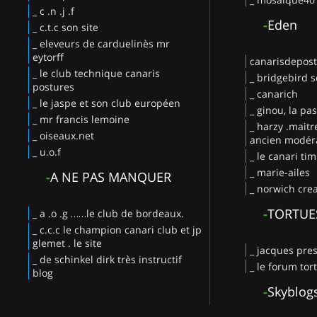
_ c .n .j .f
-
Eden
_ c.t.c son site
_ eleveurs de carduelinès mr
eytorff
canarisdepos
_ le club technique canaris
_ bridgebird s
postures
_ canarich
_ le jaspe et son club européen
_ ginou, la pa
_ mr francis lemoine
_ harzy .maitr
_ oiseaux.net
ancien modéra
_ u.o.f
_ le canari ti
_ marie-ailes
-
A NE PAS MANQUER
_ norwich crea
-
TORTUE
_ a .o .g ……le club de bordeaux.
_ c.c.c le champion canari club et jp
glemet . le site
_ jacques pres
_ de schinkel dirk très instructif
_ le forum tor
blog
-
Skyblog