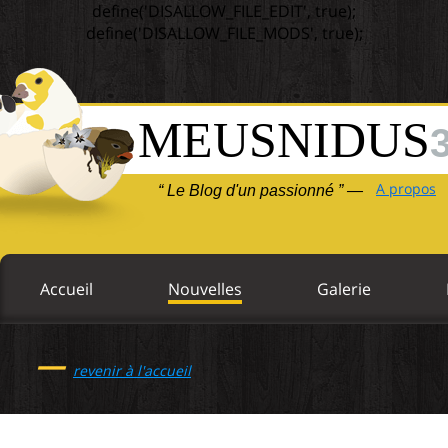
define('DISALLOW_FILE_EDIT', true);
define('DISALLOW_FILE_MODS', true);
MEUSNIDUS
A propos
“ Le Blog d'un passionné ” —
Accueil
Nouvelles
Galerie
—
revenir à l'accueil