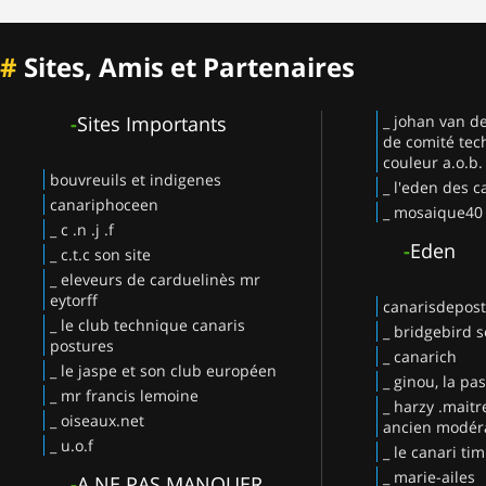
#
Sites, Amis et Partenaires
-
Sites Importants
_ johan van d
de comité tec
couleur a.o.b.
bouvreuils et indigenes
_ l'eden des c
canariphoceen
_ mosaique40
_ c .n .j .f
-
Eden
_ c.t.c son site
_ eleveurs de carduelinès mr
eytorff
canarisdepos
_ le club technique canaris
_ bridgebird s
postures
_ canarich
_ le jaspe et son club européen
_ ginou, la pa
_ mr francis lemoine
_ harzy .maitr
_ oiseaux.net
ancien modéra
_ u.o.f
_ le canari ti
_ marie-ailes
-
A NE PAS MANQUER