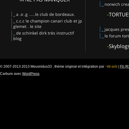
_ norwich crea
-
TORTUE
_ a .o .g ……le club de bordeaux.
_ c.c.c le champion canari club et jp
glemet . le site
_ jacques pres
_ de schinkel dirk très instructif
_ le forum tor
blog
-
Skyblog
© 2007-2013 2013 Meusnidus33 , thème original et intégration par
~titi-arts
|
Fil (
Carbure avec
WordPress