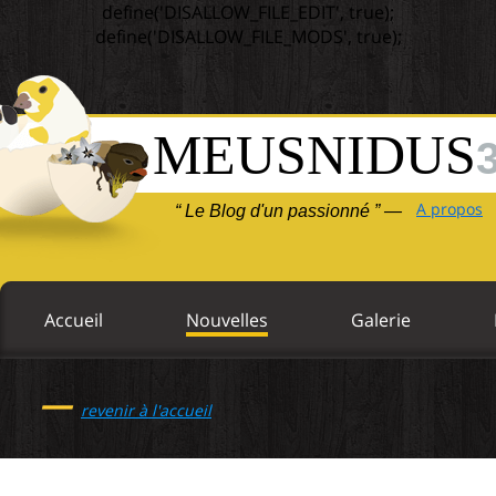
define('DISALLOW_FILE_EDIT', true);
define('DISALLOW_FILE_MODS', true);
MEUSNIDUS
A propos
“ Le Blog d'un passionné ” —
Accueil
Nouvelles
Galerie
—
revenir à l'accueil