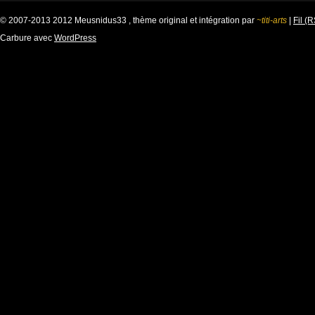
© 2007-2013 2012 Meusnidus33 , thème original et intégration par
~titi-arts
|
Fil (
Carbure avec
WordPress