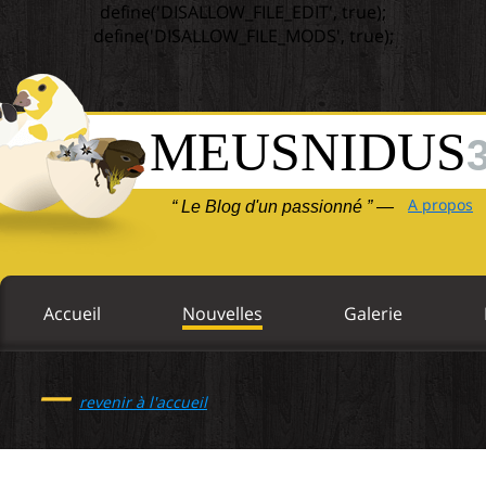
define('DISALLOW_FILE_EDIT', true);
define('DISALLOW_FILE_MODS', true);
MEUSNIDUS
A propos
“ Le Blog d'un passionné ” —
Accueil
Nouvelles
Galerie
—
revenir à l'accueil