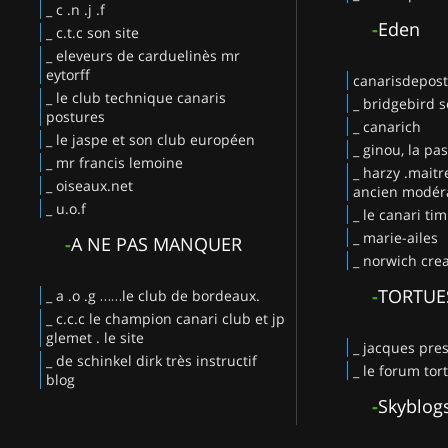
_ c .n .j .f
-
Eden
_ c.t.c son site
_ eleveurs de carduelinès mr
eytorff
canarisdepos
_ le club technique canaris
_ bridgebird s
postures
_ canarich
_ le jaspe et son club européen
_ ginou, la pa
_ mr francis lemoine
_ harzy .maitr
_ oiseaux.net
ancien modéra
_ u.o.f
_ le canari ti
_ marie-ailes
-
A NE PAS MANQUER
_ norwich crea
-
TORTUE
_ a .o .g ……le club de bordeaux.
_ c.c.c le champion canari club et jp
glemet . le site
_ jacques pres
_ de schinkel dirk très instructif
_ le forum tor
blog
-
Skyblog