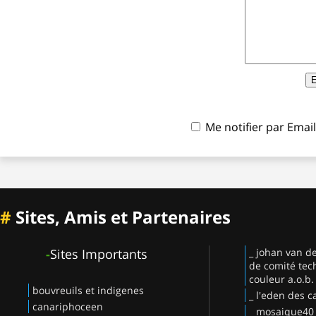
Me notifier par Ema
#
Sites, Amis et Partenaires
-
Sites Importants
_ johan van d
de comité tec
couleur a.o.b.
bouvreuils et indigenes
_ l'eden des c
canariphoceen
_ mosaique40