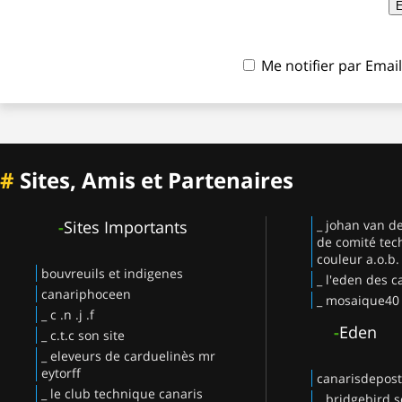
Me notifier par Ema
#
Sites, Amis et Partenaires
-
Sites Importants
_ johan van d
de comité tec
couleur a.o.b.
bouvreuils et indigenes
_ l'eden des c
canariphoceen
_ mosaique40
_ c .n .j .f
-
Eden
_ c.t.c son site
_ eleveurs de carduelinès mr
eytorff
canarisdepos
_ le club technique canaris
_ bridgebird s