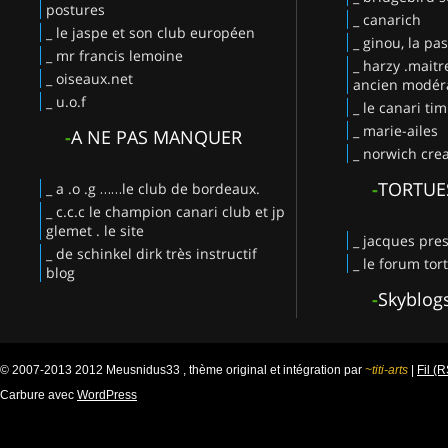
postures
_ canarich
_ le jaspe et son club européen
_ ginou, la pa
_ mr francis lemoine
_ harzy .maitr
_ oiseaux.net
ancien modéra
_ u.o.f
_ le canari ti
_ marie-ailes
-
A NE PAS MANQUER
_ norwich crea
-
TORTUE
_ a .o .g ……le club de bordeaux.
_ c.c.c le champion canari club et jp
glemet . le site
_ jacques pres
_ de schinkel dirk très instructif
_ le forum tor
blog
-
Skyblog
© 2007-2013 2012 Meusnidus33 , thème original et intégration par
~titi-arts
|
Fil (
Carbure avec
WordPress