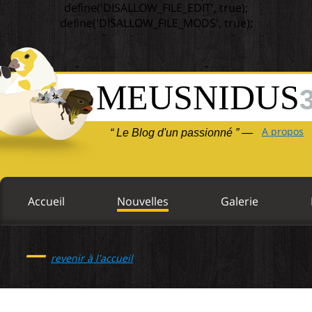
define('DISALLOW_FILE_EDIT', true);
define('DISALLOW_FILE_MODS', true);
MEUSNIDUS
A propos
“ Le Blog d'un passionné ” —
Accueil
Nouvelles
Galerie
—
revenir à l'accueil