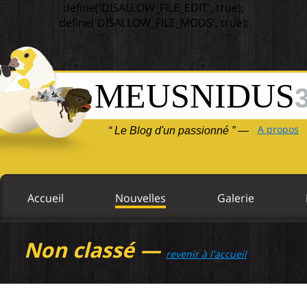
define('DISALLOW_FILE_EDIT', true);
define('DISALLOW_FILE_MODS', true);
MEUSNIDUS
A propos
“ Le Blog d'un passionné ” —
Accueil
Nouvelles
Galerie
Non classé —
revenir à l'accueil