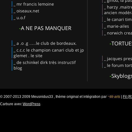
_ ginou, la pa
_ mr francis lemoine
_ harzy .maitr
_ oiseaux.net
ancien modéra
_ u.o.f
_ le canari ti
_ marie-ailes
-
A NE PAS MANQUER
_ norwich crea
-
TORTUE
_ a .o .g ……le club de bordeaux.
_ c.c.c le champion canari club et jp
glemet . le site
_ jacques pres
_ de schinkel dirk très instructif
_ le forum tor
blog
-
Skyblog
© 2007-2013 2009 Meusnidus33 , thème original et intégration par
~titi-arts
|
Fil (
Carbure avec
WordPress