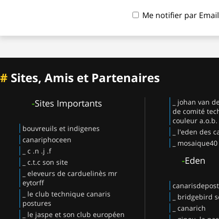
Me notifier par Ema
#
Sites, Amis et Partenaires
-
Sites Importants
_ johan van d
de comité tec
couleur a.o.b.
bouvreuils et indigenes
_ l'eden des c
canariphoceen
_ mosaique40
_ c .n .j .f
-
Eden
_ c.t.c son site
_ eleveurs de carduelinès mr
eytorff
canarisdepos
_ le club technique canaris
_ bridgebird s
postures
_ canarich
_ le jaspe et son club européen