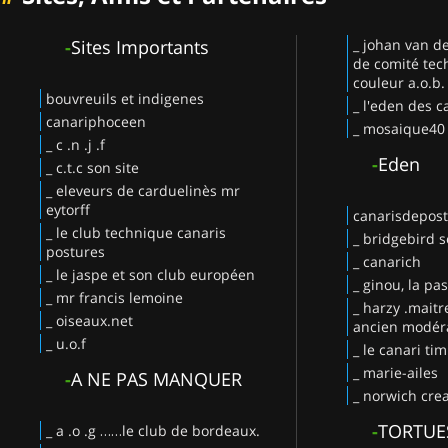
-
Sites Importants
_ johan van d
de comité tec
couleur a.o.b.
bouvreuils et indigenes
_ l'eden des c
canariphoceen
_ mosaique40
_ c .n .j .f
-
Eden
_ c.t.c son site
_ eleveurs de carduelinès mr
eytorff
canarisdepos
_ le club technique canaris
_ bridgebird s
postures
_ canarich
_ le jaspe et son club européen
_ ginou, la pa
_ mr francis lemoine
_ harzy .maitr
_ oiseaux.net
ancien modéra
_ u.o.f
_ le canari ti
_ marie-ailes
-
A NE PAS MANQUER
_ norwich crea
-
TORTUE
_ a .o .g ……le club de bordeaux.