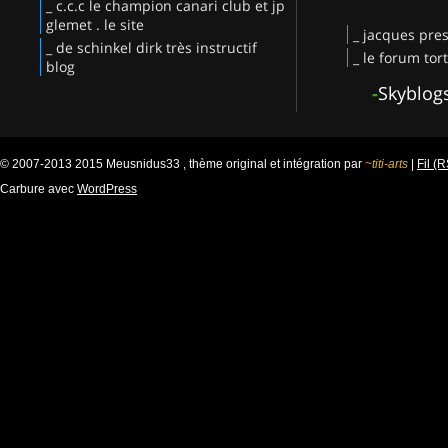
_ c.c.c le champion canari club et jp
glemet . le site
_ jacques pres
_ de schinkel dirk très instructif
_ le forum tor
blog
-
Skyblog
© 2007-2013 2015 Meusnidus33 , thème original et intégration par
~titi-arts
|
Fil (
Carbure avec
WordPress