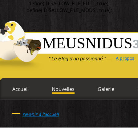
define('DISALLOW_FILE_EDIT', true);
define('DISALLOW_FILE_MODS', true);
MEUSNIDUS
A propos
“ Le Blog d'un passionné ” —
Accueil
Nouvelles
Galerie
—
revenir à l'accueil