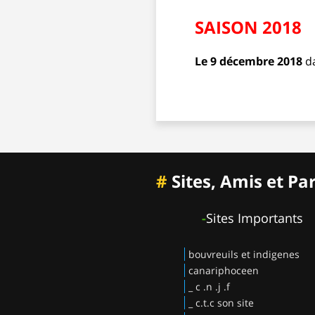
SAISON 2018
Le 9 décembre 2018
d
#
Sites, Amis et Pa
-
Sites Importants
bouvreuils et indigenes
canariphoceen
_ c .n .j .f
_ c.t.c son site