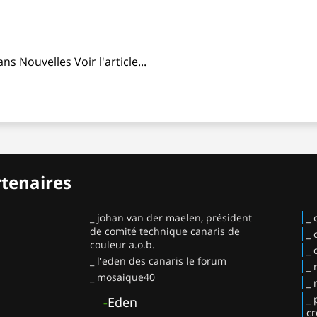
ans
Nouvelles
Voir l'article...
rtenaires
_ johan van der maelen, président
_ 
de comité technique canaris de
_ 
couleur a.o.b.
_ 
_ l'eden des canaris le forum
_ 
_ mosaique40
_ 
_ 
-
Eden
cr