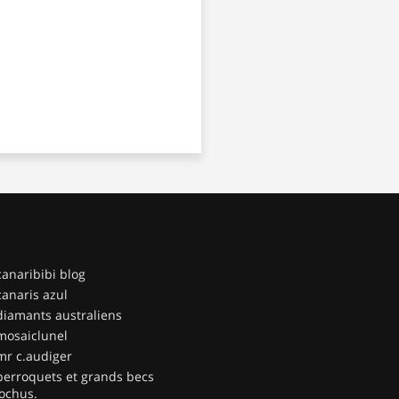
canaribibi blog
canaris azul
diamants australiens
mosaiclunel
mr c.audiger
perroquets et grands becs
ochus.