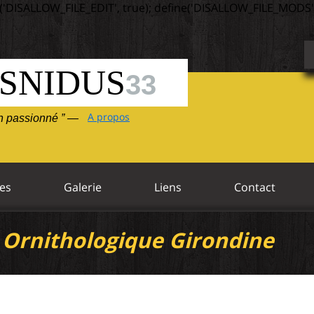
('DISALLOW_FILE_EDIT', true); define('DISALLOW_FILE_MODS',
SNIDUS
33
A propos
un passionné ” —
es
Galerie
Liens
Contact
 Ornithologique Girondine