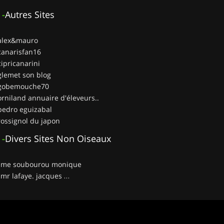
-
Autres Sites
 alex&mauro
canarisfan16
cipricanarini
glemet son blog
 gobemouche70
orniland annuaire d'éleveurs..
pedro eguizabal
rossignol du japon
-
Divers Sites Non Oiseaux
__ me soubourou monique
__ mr lafaye. jacques …