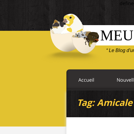
define
MEU
“ Le Blog d'
Accueil
Nouvell
Tag: Amicale