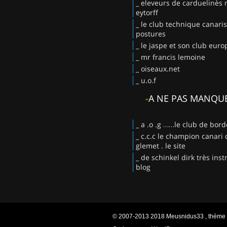
_ eleveurs de carduelinès
eytorff
_ le club technique canaris
postures
_ le jaspe et son club eur
_ mr francis lemoine
_ oiseaux.net
_ u.o.f
-
A NE PAS MANQU
_ a .o .g ……le club de bor
_ c.c.c le champion canari 
glemet . le site
_ de schinkel dirk très instr
blog
© 2007-2013 2018 Meusnidus33 , thème or