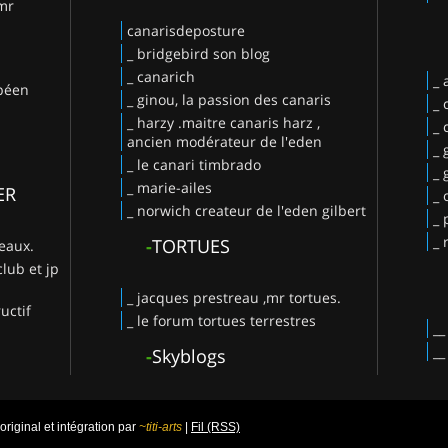
 mr
canarisdeposture
_ bridgebird son blog
_ canarich
_
opéen
_ ginou, la passion des canaris
_ 
_ harzy .maitre canaris harz ,
_ 
ancien modérateur de l'eden
_ 
_ le canari timbrado
_
_ marie-ailes
ER
_ 
_ norwich createur de l'eden gilbert
_ 
_ 
-
TORTUES
deaux.
club et jp
_ jacques prestreau ,mr tortues.
uctif
_ le forum tortues terrestres
-
Skyblogs
iginal et intégration par
~titi-arts
|
Fil (RSS)