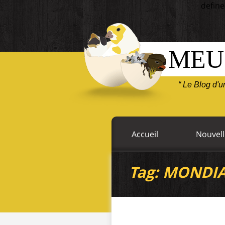
define
MEU
“ Le Blog d'
Accueil
Nouvell
Tag: MONDI