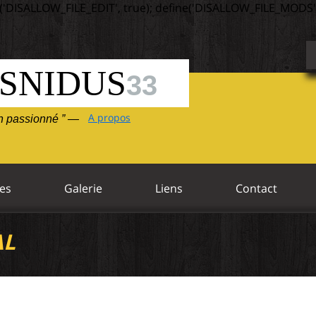
('DISALLOW_FILE_EDIT', true); define('DISALLOW_FILE_MODS',
SNIDUS
33
A propos
un passionné ” —
es
Galerie
Liens
Contact
AL