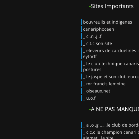
-
Sites Importants
bouvreuils et indigenes
canariphoceen
_ c .n .j .f
_ c.t.c son site
_ eleveurs de carduelinès
eytorff
_ le club technique canaris
postures
_ le jaspe et son club eur
_ mr francis lemoine
_ oiseaux.net
_ u.o.f
-
A NE PAS MANQU
_ a .o .g ……le club de bor
_ c.c.c le champion canari 
glemet . le site