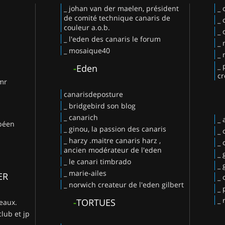
_ johan van der maelen, président
_ 
de comité technique canaris de
_ 
couleur a.o.b.
_ 
_ l'eden des canaris le forum
_ 
_ mosaique40
_ 
_ 
-
Eden
cr
 mr
canarisdeposture
_ bridgebird son blog
_ canarich
_
opéen
_ ginou, la passion des canaris
_ 
_ harzy .maitre canaris harz ,
_ 
ancien modérateur de l'eden
_ 
_ le canari timbrado
_
_ marie-ailes
ER
_ 
_ norwich createur de l'eden gilbert
_ 
_ 
-
TORTUES
deaux.
club et jp