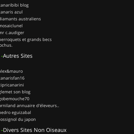
canaribibi blog
canaris azul
diamants australiens
mosaiclunel
mr c.audiger
perroquets et grands becs
ochus.
-
Autres Sites
 alex&mauro
canarisfan16
cipricanarini
glemet son blog
 gobemouche70
orniland annuaire d'éleveurs..
pedro eguizabal
rossignol du japon
-
Divers Sites Non Oiseaux