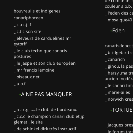
de comité tec
couleur a.o.b.
bouvreuils et indigenes
_ l'eden des c
canariphoceen
_ mosaique40
_ c .n .j .f
-
Eden
_ c.t.c son site
_ eleveurs de carduelinès mr
eytorff
canarisdepos
_ le club technique canaris
_ bridgebird s
postures
_ canarich
_ le jaspe et son club européen
_ ginou, la pa
_ mr francis lemoine
_ harzy .maitr
_ oiseaux.net
ancien modéra
_ u.o.f
_ le canari ti
_ marie-ailes
-
A NE PAS MANQUER
_ norwich crea
-
TORTUE
_ a .o .g ……le club de bordeaux.
_ c.c.c le champion canari club et jp
glemet . le site
_ jacques pres
_ de schinkel dirk très instructif
_ le forum tor