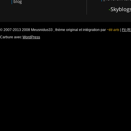
blog
-
Skyblog
© 2007-2013 2008 Meusnidus33 , thème original et intégration par
~titi-arts
|
Fil (
Carbure avec
WordPress