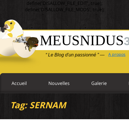
define('DISALLOW_FILE_EDIT', true);
define('DISALLOW_FILE_MODS', true);
MEUSNIDUS
A propos
“ Le Blog d'un passionné ” —
Accueil
Nouvelles
Galerie
Tag: SERNAM