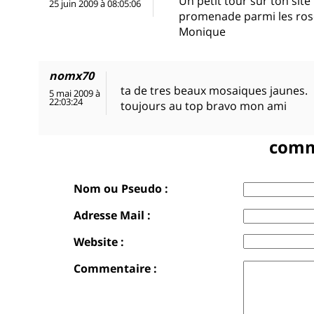
Un petit tour sur ton sit
25 juin 2009 à 08:05:06
promenade parmi les rose
Monique
nomx70
ta de tres beaux mosaiques jaunes.
5 mai 2009 à
22:03:24
toujours au top bravo mon ami
comm
Nom ou Pseudo :
Adresse Mail :
Website :
Commentaire :