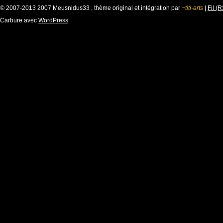
© 2007-2013 2007 Meusnidus33 , thème original et intégration par
~titi-arts
|
Fil (
Carbure avec
WordPress