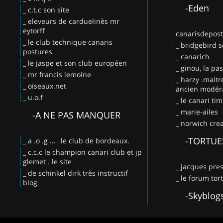
-
Eden
_ c.t.c son site
_ eleveurs de carduelinès mr
eytorff
canarisdepos
_ le club technique canaris
_ bridgebird s
postures
_ canarich
_ le jaspe et son club européen
_ ginou, la pa
_ mr francis lemoine
_ harzy .maitr
_ oiseaux.net
ancien modéra
_ u.o.f
_ le canari ti
_ marie-ailes
-
A NE PAS MANQUER
_ norwich crea
-
TORTUE
_ a .o .g ……le club de bordeaux.
_ c.c.c le champion canari club et jp
glemet . le site
_ jacques pres
_ de schinkel dirk très instructif
_ le forum tor
blog
-
Skyblog