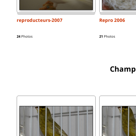
reproducteurs-2007
Repro 2006
24
Photos
21
Photos
Champ