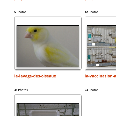
5
Photos
12
Photos
le-lavage-des-oiseaux
la-vaccination-
31
Photos
23
Photos