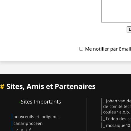
Me notifier par Ema
#
Sites, Amis et Partenaires
-
Sites Importants
_ johan van d
de comité tec
couleur a.o.b.
bouvreuils et indigenes
_ l'eden des c
canariphoceen
_ mosaique40
_ c .n .j .f