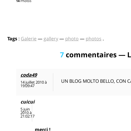
14
Photos
Tags
:
Galerie
—
gallery
—
photo
—
photos
.
7
commentaires — L
coda49
UN BLOG MOLTO BELLO, CON C
14 juillet 2010 à
19:09:47
cuicui
5 juin
2010 à
21:02:17
merci !