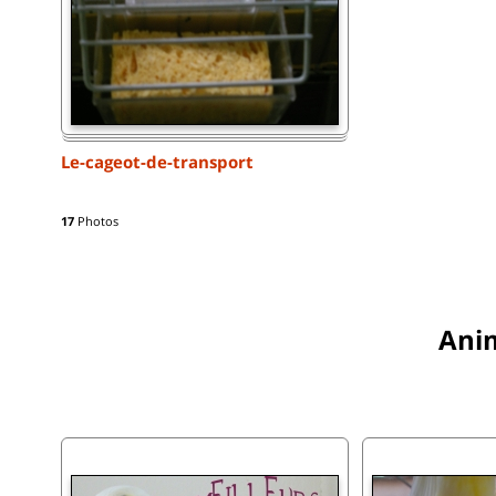
Le-cageot-de-transport
17
Photos
Ani