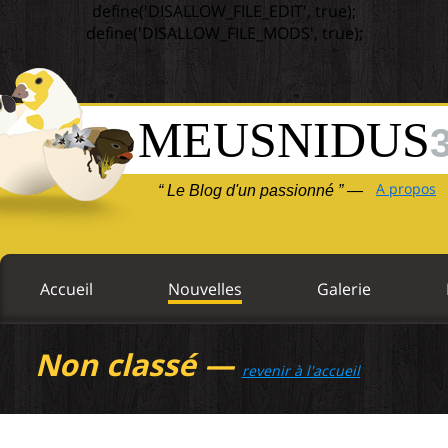
define('DISALLOW_FILE_EDIT', true);
define('DISALLOW_FILE_MODS', true);
MEUSNIDUS
A propos
“ Le Blog d'un passionné ” —
Accueil
Nouvelles
Galerie
Non classé —
revenir à l'accueil