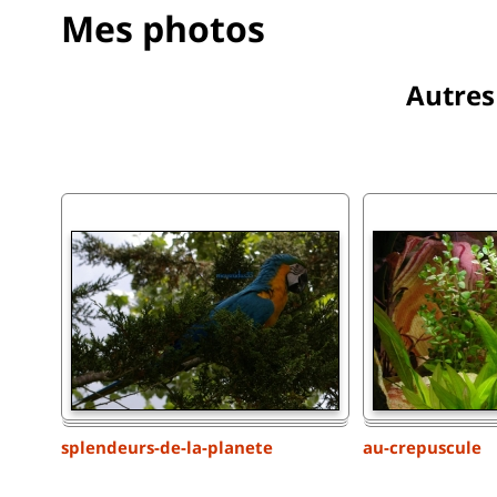
Mes photos
Autre
splendeurs-de-la-planete
au-crepuscule