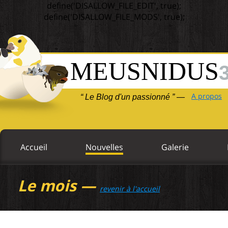
define('DISALLOW_FILE_EDIT', true);
define('DISALLOW_FILE_MODS', true);
MEUSNIDUS
A propos
“ Le Blog d'un passionné ” —
Accueil
Nouvelles
Galerie
Le mois —
revenir à l'accueil