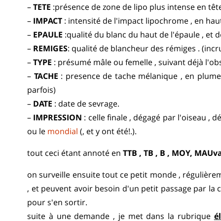
–
TETE
:présence de zone de lipo plus intense en tête
–
IMPACT
: intensité de l'impact lipochrome , en haut
–
EPAULE
:qualité du blanc du haut de l'épaule , et de
–
REMIGES
: qualité de blancheur des rémiges . (incr
–
TYPE
: présumé mâle ou femelle , suivant déjà l'ob
–
TACHE
: presence de tache mélanique , en plume ,
parfois)
–
DATE
: date de sevrage.
–
IMPRESSION
: celle finale , dégagé par l'oiseau , 
ou le
mondial
(, et y ont été!.).
tout ceci étant annoté en
TTB , TB , B , MOY, MAUv
on surveille ensuite tout ce petit monde , régulièrem
, et peuvent avoir besoin d'un petit passage par la c
pour s'en sortir.
suite à une demande , je met dans la rubrique
é