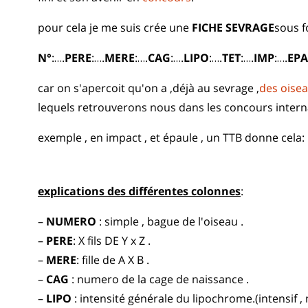
pour cela je me suis crée une
FICHE SEVRAGE
sous f
N°
:….
PERE
:….
MERE
:….
CAG
:….
LIPO
:….
TET
:….
IMP
:….
EP
car on s'apercoit qu'on a ,déjà au sevrage ,
des oise
lequels retrouverons nous dans les concours interna
exemple , en impact , et épaule , un TTB donne cela:
explications des différentes colonnes
:
–
NUMERO
: simple , bague de l'oiseau .
–
PERE
: X fils DE Y x Z .
–
MERE
: fille de A X B .
–
CAG
: numero de la cage de naissance .
–
LIPO
: intensité générale du lipochrome.(intensif , 