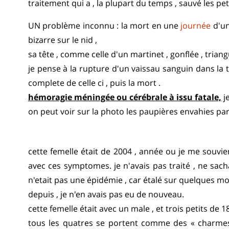
traitement qui a , la plupart du temps , sauvé les pet
UN problème inconnu : la mort en une
journée
d'un
bizarre sur le nid ,
sa tête , comme celle d'un martinet , gonflée , triang
je pense à la rupture d'un vaissau sanguin dans la tê
complete de celle ci , puis la mort .
hémoragie méningée ou cérébrale à issu fatale,
j
on peut voir sur la photo les paupières envahies par
cette femelle était de 2004 , année ou je me souvie
avec ces symptomes. je n'avais pas traité , ne sachan
n'etait pas une épidémie , car étalé sur quelques moi
depuis , je n'en avais pas eu de nouveau.
cette femelle était avec un male , et trois petits de 
tous les quatres se portent comme des « charmes «