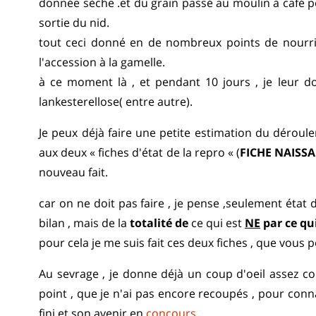
donnée sèche .et du grain passé au moulin à café 
sortie du nid.
tout ceci donné en de nombreux points de nourris
l'accession à la gamelle.
à ce moment là , et pendant 10 jours , je leur 
lankesterellose( entre autre).
Je peux déjà faire une petite estimation du déroul
aux deux « fiches d'état de la repro « (
FICHE NAISS
nouveau fait.
car on ne doit pas faire , je pense ,seulement ét
bilan , mais de la
totalité de
ce qui est
NE
par ce qu
pour cela je me suis fait ces deux fiches , que vous p
Au sevrage , je donne déjà un coup d'oeil assez c
point , que je n'ai pas encore recoupés , pour conna
fini et son avenir en
concours
.