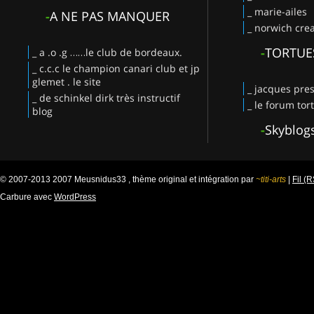
_ marie-ailes
-
A NE PAS MANQUER
_ norwich crea
-
TORTUE
_ a .o .g ……le club de bordeaux.
_ c.c.c le champion canari club et jp
glemet . le site
_ jacques pres
_ de schinkel dirk très instructif
_ le forum tor
blog
-
Skyblog
© 2007-2013 2007 Meusnidus33 , thème original et intégration par
~titi-arts
|
Fil (
Carbure avec
WordPress