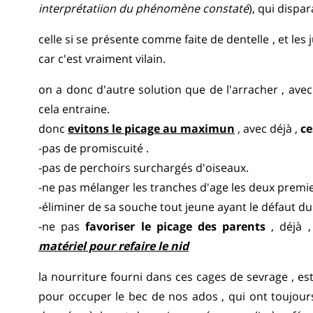
interprétatiion du phénomène constaté
), qui dispa
celle si se présente comme faite de dentelle , et les
car c'est vraiment vilain.
on a donc d'autre solution que de l'arracher , ave
cela entraine.
donc
evitons le picage au maximun
, avec déjà ,
ce
-pas de promiscuité .
-pas de perchoirs surchargés d'oiseaux.
-ne pas mélanger les tranches d'age les deux premi
-éliminer de sa souche tout jeune ayant le défaut du
-ne pas
favoriser le picage des parents
, déjà 
matériel pour refaire le nid
la nourriture fourni dans ces cages de sevrage , est
pour occuper le bec de nos ados , qui ont toujours