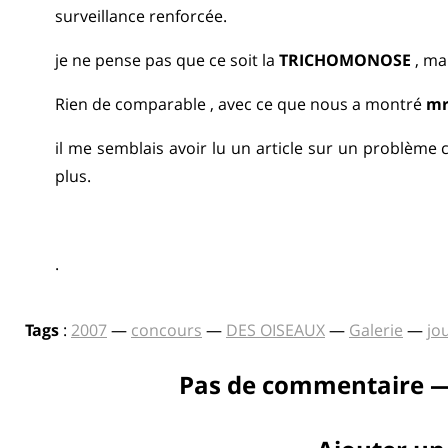
surveillance renforcée.
je ne pense pas que ce soit la
TRICHOMONOSE
, ma
Rien de comparable , avec ce que nous a montré
mr
il me semblais avoir lu un article sur un problèm
plus.
.
Tags
:
2007
—
concours
—
DES OISEAUX
—
Galerie
—
jo
Pas de commentaire —