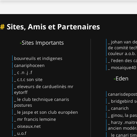
#
Sites, Amis et Partenaires
-
Sites Importants
_ johan van d
de comité tec
couleur a.o.b.
bouvreuils et indigenes
_ l'eden des c
canariphoceen
_ mosaique40
_ c .n .j .f
-
Eden
_ c.t.c son site
_ eleveurs de carduelinès mr
eytorff
canarisdepos
_ le club technique canaris
_ bridgebird s
postures
_ canarich
_ le jaspe et son club européen
_ ginou, la pa
_ mr francis lemoine
_ harzy .maitr
_ oiseaux.net
ancien modéra
_ u.o.f
_ le canari ti