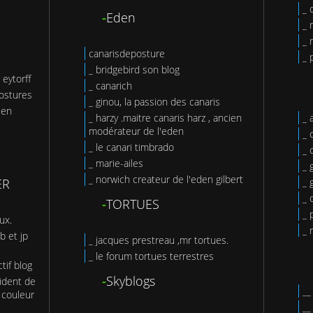
_ 
-
Eden
_ 
_ 
canarisdeposture
_ 
_ bridgebird son blog
 eytorff
_ canarich
postures
_ ginou, la passion des canaris
éen
_ harzy .maitre canaris harz , ancien
_ 
modérateur de l'eden
_ 
_ le canari timbrado
_ 
_ marie-ailes
_ 
_ norwich createur de l'eden gilbert
ER
_
_ 
-
TORTUES
_ 
ux.
_ 
b et jp
_ jacques prestreau ,mr tortues.
_ le forum tortues terrestres
tif blog
-
Skyblogs
ident de
 couleur