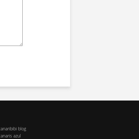
canaribibi blog
canaris azul