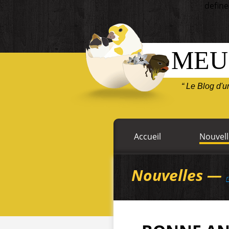
define
MEU
“ Le Blog d'
Accueil
Nouvell
Nouvelles —
r