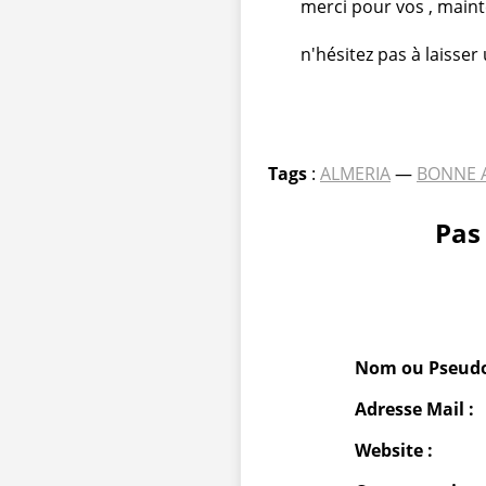
merci pour vos , main
n'hésitez pas à laiss
Tags
:
ALMERIA
—
BONNE 
Pas
Nom ou Pseudo
Adresse Mail :
Website :