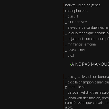
bouvreuils et indigenes
canariphoceen
_ c .n .j .f
_ c.t.c son site
_ eleveurs de carduelinès mr
_ le club technique canaris 
_ le jaspe et son club europ
_ mr francis lemoine
_ oiseaux.net
_ u.o.f
-
A NE PAS MANQU
_ a .o .g ……le club de bordea
_ c.c.c le champion canari clu
glemet . le site
_ de schinkel dirk très instruc
_ johan van der maelen, prés
comité technique canaris de
a.o.b.