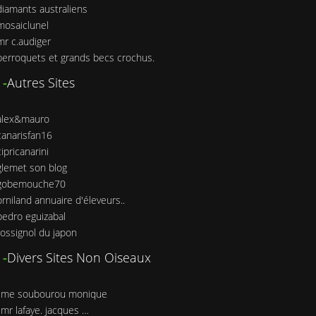
diamants australiens
mosaiclunel
mr c.audiger
perroquets et grands becs crochus.
-
Autres Sites
alex&mauro
canarisfan16
cipricanarini
glemet son blog
 gobemouche70
orniland annuaire d'éleveurs..
pedro eguizabal
rossignol du japon
-
Divers Sites Non Oiseaux
__ me soubourou monique
__ mr lafaye. jacques …