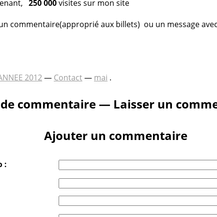
tenant,
250 000
visites sur mon site
er un commentaire(approprié aux billets) ou un message ave
ANNEE 2012
—
Contact
—
mai
.
 de commentaire — Laisser un comme
Ajouter un commentaire
 :