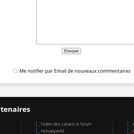
Me notifier par Email de nouveaux commentaires
rtenaires
_ l'eden des canaris le forum
_ 
_ mosaique40
_ 