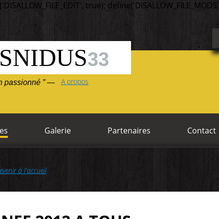
('DISALLOW_FILE_EDIT', true); define('DISALLOW_FILE_MODS',
SNIDUS
33
A propos
un passionné ” —
es
Galerie
Partenaires
Contact
evenir à l'accueil