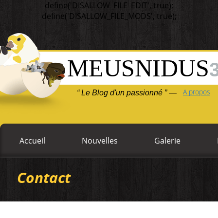
define('DISALLOW_FILE_EDIT', true);
define('DISALLOW_FILE_MODS', true);
MEUSNIDUS
A propos
“ Le Blog d'un passionné ” —
Accueil
Nouvelles
Galerie
Contact