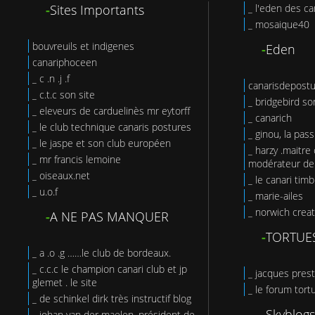
-
Sites Importants
_ l'eden des ca
_ mosaique40
bouvreuils et indigenes
-
Eden
canariphoceen
_ c .n .j .f
canarisdepost
_ c.t.c son site
_ bridgebird so
_ eleveurs de carduelinès mr eytorff
_ canarich
_ le club technique canaris postures
_ ginou, la pas
_ le jaspe et son club européen
_ harzy .maitre 
_ mr francis lemoine
modérateur de 
_ oiseaux.net
_ le canari tim
_ u.o.f
_ marie-ailes
_ norwich creat
-
A NE PAS MANQUER
-
TORTUE
_ a .o .g ……le club de bordeaux.
_ c.c.c le champion canari club et jp
_ jacques prest
glemet . le site
_ le forum tort
_ de schinkel dirk très instructif blog
-
Skyblogs
_ johan van der maelen, président de