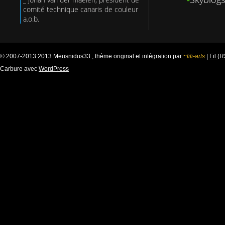
comité technique canaris de couleur
a.o.b.
© 2007-2013 2013 Meusnidus33 , thème original et intégration par
~titi-arts
|
Fil (
Carbure avec
WordPress