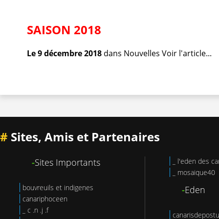
SAISON 2018
Le 9 décembre 2018
dans
Nouvelles
Voir l'article...
#
Sites, Amis et Partenaires
-
Sites Importants
_ l'eden des ca
_ mosaique40
bouvreuils et indigenes
-
Eden
canariphoceen
_ c .n .j .f
canarisdepost