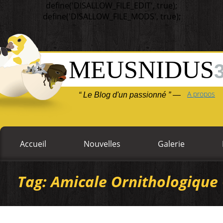
define('DISALLOW_FILE_EDIT', true);
define('DISALLOW_FILE_MODS', true);
MEUSNIDUS
A propos
“ Le Blog d'un passionné ” —
Accueil
Nouvelles
Galerie
Tag: Amicale Ornithologique