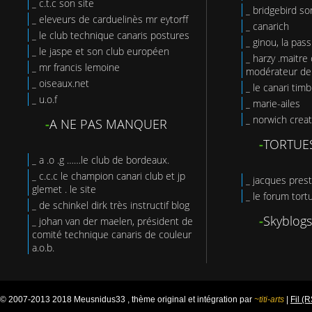
_ c.t.c son site
_ bridgebird so
_ eleveurs de carduelinès mr eytorff
_ canarich
_ le club technique canaris postures
_ ginou, la pas
_ le jaspe et son club européen
_ harzy .maitre 
_ mr francis lemoine
modérateur de 
_ oiseaux.net
_ le canari tim
_ u.o.f
_ marie-ailes
_ norwich creat
-
A NE PAS MANQUER
-
TORTUE
_ a .o .g ……le club de bordeaux.
_ c.c.c le champion canari club et jp
_ jacques prest
glemet . le site
_ le forum tort
_ de schinkel dirk très instructif blog
-
Skyblogs
_ johan van der maelen, président de
comité technique canaris de couleur
a.o.b.
© 2007-2013 2018 Meusnidus33 , thème original et intégration par
~titi-arts
|
Fil (