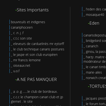
-
Sites Importants
_ l'eden des ca
_ mosaique40
bouvreuils et indigenes
-
Eden
canariphoceen
_ c .n .j .f
canarisdepost
_ c.t.c son site
_ bridgebird so
_ eleveurs de carduelinès mr eytorff
_ canarich
_ le club technique canaris postures
_ ginou, la pas
_ le jaspe et son club européen
_ harzy .maitre 
_ mr francis lemoine
modérateur de 
_ oiseaux.net
_ le canari tim
_ u.o.f
_ marie-ailes
_ norwich creat
-
A NE PAS MANQUER
-
TORTUE
_ a .o .g ……le club de bordeaux.
_ c.c.c le champion canari club et jp
_ jacques prest
glemet . le site
_ le forum tort