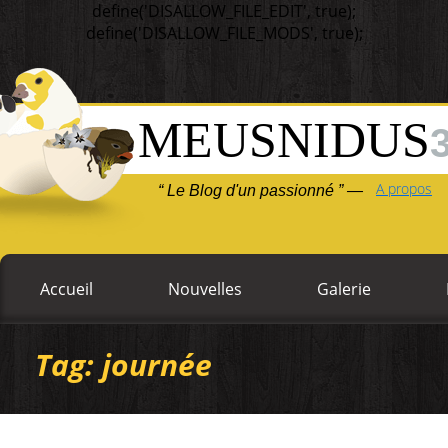
define('DISALLOW_FILE_EDIT', true);
define('DISALLOW_FILE_MODS', true);
MEUSNIDUS
A propos
“ Le Blog d'un passionné ” —
Accueil
Nouvelles
Galerie
Tag: journée