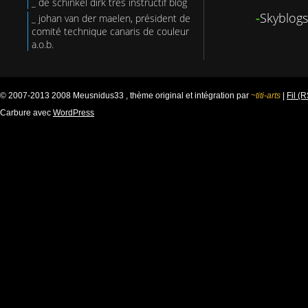
_ de schinkel dirk très instructif blog
-
Skyblogs
_ johan van der maelen, président de
comité technique canaris de couleur
a.o.b.
© 2007-2013 2008 Meusnidus33 , thème original et intégration par
~titi-arts
|
Fil (
Carbure avec
WordPress