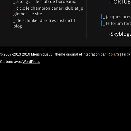
-
TORTUE
_ a .o .g ……le club de bordeaux.
_ c.c.c le champion canari club et jp
glemet . le site
_ jacques pres
_ de schinkel dirk très instructif
_ le forum tor
blog
-
Skyblog
© 2007-2013 2010 Meusnidus33 , thème original et intégration par
~titi-arts
|
Fil (
Carbure avec
WordPress