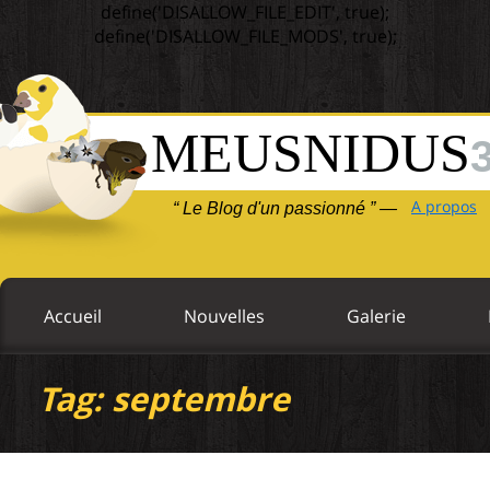
define('DISALLOW_FILE_EDIT', true);
define('DISALLOW_FILE_MODS', true);
MEUSNIDUS
A propos
“ Le Blog d'un passionné ” —
Accueil
Nouvelles
Galerie
Tag: septembre