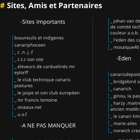
#
Sites, Amis et Partenaires
-
Sites Importants
_ johan van d
de comité tec
couleur a.o.b.
bouvreuils et indigenes
_ l'eden des c
canariphoceen
_ mosaique40
_ c .n .j .f
-
Eden
_ c.t.c son site
_ eleveurs de carduelinès mr
eytorff
canarisdepos
_ le club technique canaris
_ bridgebird s
postures
_ canarich
_ le jaspe et son club européen
_ ginou, la pa
_ mr francis lemoine
_ harzy .maitr
_ oiseaux.net
ancien modéra
_ u.o.f
_ le canari ti
_ marie-ailes
-
A NE PAS MANQUER
_ norwich crea