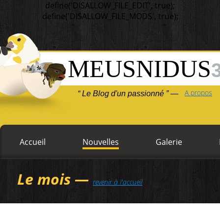
define('DISALLOW_FILE_EDIT', true);
define('DISALLOW_FILE_MODS', true);
MEUSNIDUS
A propos
“ Le Blog d'un passionné ” —
Accueil
Nouvelles
Galerie
Le mois —
revenir à l'accueil