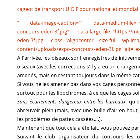
cageot de transport U O F pour national et mondial
" data-image-caption="" data-medium-file="ht
concours-eden-3f.jpg" data-large-file="https://
eden-3f.jpg" class="aligncenter size-full wp-im
content/uploads/expo-concours-eden-3f.jpg" alt="e
A l'arrivée, les oiseaux sont enregistrés définitivem
oiseaux (avec les corrections s'il y a eu un changem
amenés, mais en restant toujours dans la même caté
Si vous ne les amenez pas dans vos cages personnell
surtout pour les lipochromes, à ce que les cages so
Sans écartements dangereux entre les barreaux
, qu'e
abreuvoir plein (mais, avec une bulle d'air en haut,
les problèmes de pattes cassées….).
Maintenant que tout cela a été fait, vous pouvez partir,
Suivant le club organisateur du concours les o