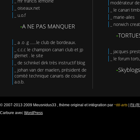
_ mr francis lemoine
modérateur de 
_ oiseaux.net
_ le canari tim
_ u.o.f
_ marie-ailes
_ norwich creat
-
A NE PAS MANQUER
-
TORTUE
_ a .o .g ……le club de bordeaux.
_ c.c.c le champion canari club et jp
_ jacques prest
glemet . le site
_ le forum tort
_ de schinkel dirk très instructif blog
-
Skyblogs
_ johan van der maelen, président de
comité technique canaris de couleur
a.o.b.
© 2007-2013 2009 Meusnidus33 , thème original et intégration par
~titi-arts
|
Fil (
Carbure avec
WordPress