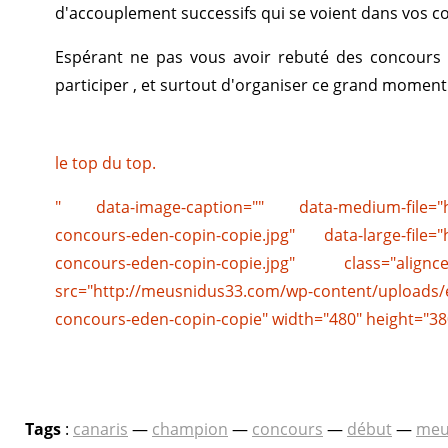
d'accouplement successifs qui se voient dans vos c
Espérant ne pas vous avoir rebuté des concours ,
participer , et surtout d'organiser ce grand momen
le top du top.
" data-image-caption="" data-medium-file="ht
concours-eden-copin-copie.jpg" data-large-file=
concours-eden-copin-copie.jpg" class="al
src="http://meusnidus33.com/wp-content/uploads
concours-eden-copin-copie" width="480" height="38
Tags
:
canaris
—
champion
—
concours
—
début
—
meu