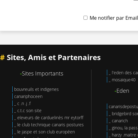
Me notifier par Ema
#
Sites, Amis et Partenaires
-
Sites Importants
_ l'eden des ca
_ mosaique40
bouvreuils et indigenes
-
Eden
canariphoceen
_ c .n .j .f
canarisdepost
_ c.t.c son site
_ bridgebird so
_ eleveurs de carduelinès mr eytorff
_ canarich
_ le club technique canaris postures
_ ginou, la pas
_ le jaspe et son club européen
_ harzy .maitre 