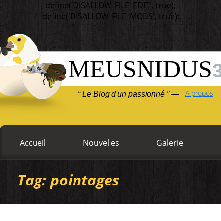
define('DISALLOW_FILE_EDIT', true);
define('DISALLOW_FILE_MODS', true);
MEUSNIDUS
A propos
“ Le Blog d'un passionné ” —
Accueil
Nouvelles
Galerie
Tag: pointages