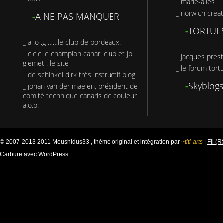
_ marie-ailes
_ norwich creat
-
A NE PAS MANQUER
-
TORTUE
_ a .o .g ……le club de bordeaux.
_ c.c.c le champion canari club et jp
_ jacques prest
glemet . le site
_ le forum tort
_ de schinkel dirk très instructif blog
-
Skyblogs
_ johan van der maelen, président de
comité technique canaris de couleur
a.o.b.
© 2007-2013 2011 Meusnidus33 , thème original et intégration par
~titi-arts
|
Fil (
Carbure avec
WordPress