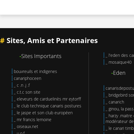
#
Sites, Amis et Partenaires
-
Sites Importants
_ l'eden des ca
_ mosaique40
bouvreuils et indigenes
-
Eden
canariphoceen
_ c .n .j .f
canarisdepost
_ c.t.c son site
_ bridgebird so
_ eleveurs de carduelinès mr eytorff
_ canarich
_ le club technique canaris postures
_ ginou, la pas
_ le jaspe et son club européen
_ harzy .maitre 
_ mr francis lemoine
modérateur de 
_ oiseaux.net
_ le canari tim
_ u.o.f