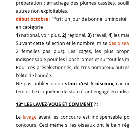
préparation : arrachage des plumes cassées, souil
autres non exploitables.
début
octobre
:
1°tri
: un jour de bonne luminosité, 
en catégorie
1
) national, voir plus,
2)
régional,
3)
travail,
4
) les ma
Suivant cette sélection et le nombre, mise
des oise
2 femelles pas plus). Les cages, les plus propr
indispensable pour les lipochromes et surtout les 
Pour ces présélectionnés, de très nombreux autres
l'élite de l'année.
Ne pas oublier qu'un
stam c'est 5 oiseaux
, car 
temps .Le cinquième du stam étant engagé en indivi
13° LES LAVEZ-VOUS ET COMMENT
? :
Le
lavage
avant les concours est indispensable po
concours. Ceci même si les oiseaux ont le bain rég