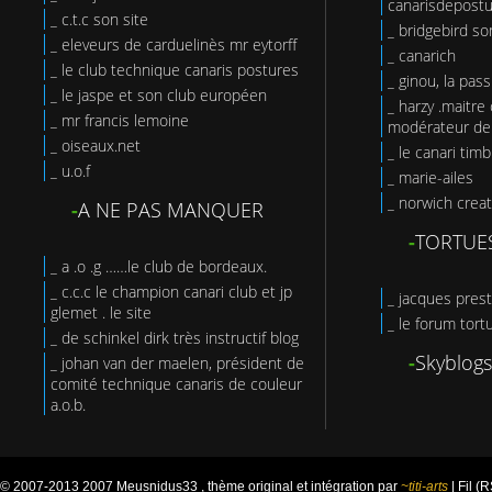
canarisdepost
_ c.t.c son site
_ bridgebird so
_ eleveurs de carduelinès mr eytorff
_ canarich
_ le club technique canaris postures
_ ginou, la pas
_ le jaspe et son club européen
_ harzy .maitre 
_ mr francis lemoine
modérateur de 
_ oiseaux.net
_ le canari tim
_ u.o.f
_ marie-ailes
_ norwich creat
-
A NE PAS MANQUER
-
TORTUE
_ a .o .g ……le club de bordeaux.
_ c.c.c le champion canari club et jp
_ jacques prest
glemet . le site
_ le forum tort
_ de schinkel dirk très instructif blog
-
Skyblogs
_ johan van der maelen, président de
comité technique canaris de couleur
a.o.b.
© 2007-2013 2007 Meusnidus33 , thème original et intégration par
~titi-arts
|
Fil (