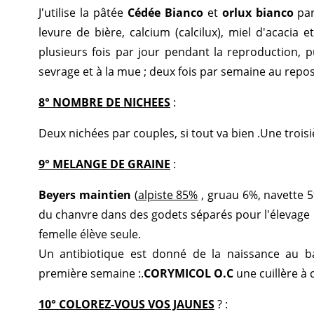
J'utilise la pâtée
Cédée Bianco
et
orlux bianco
par
levure de bière, calcium (calcilux), miel d'acacia
plusieurs fois par jour pendant la reproduction, p
sevrage et à la mue ; deux fois par semaine au repo
8° NOMBRE DE NICHEES
:
Deux nichées par couples, si tout va bien .Une trois
9° MELANGE DE GRAINE
:
Beyers maintien
(
alpiste 85%
, gruau 6%, navette 5
du chanvre dans des godets séparés pour l'élevage de
femelle élève seule.
Un antibiotique est donné de la naissance au ba
première semaine :.
CORYMICOL O.C
une cuillère à 
10° COLOREZ-VOUS VOS JAUNES
? :