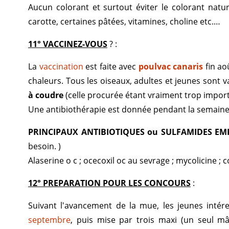
Aucun colorant et surtout éviter le colorant natu
carotte, certaines pâtées, vitamines, choline etc.…
11° VACCINEZ-VOUS
? :
La
vaccination
est faite avec
poulvac
canaris
fin ao
chaleurs. Tous les oiseaux, adultes et jeunes sont 
à coudre
(celle procurée étant vraiment trop import
Une antibiothérapie est donnée pendant la semaine 
PRINCIPAUX ANTIBIOTIQUES ou SULFAMIDES EM
besoin. )
Alaserine o c ; ocecoxil oc au sevrage ; mycolicine ;
12° PREPARATION POUR LES CONCOURS
:
Suivant l'avancement de la mue, les jeunes inté
septembre
, puis mise par trois maxi (un seul mâ