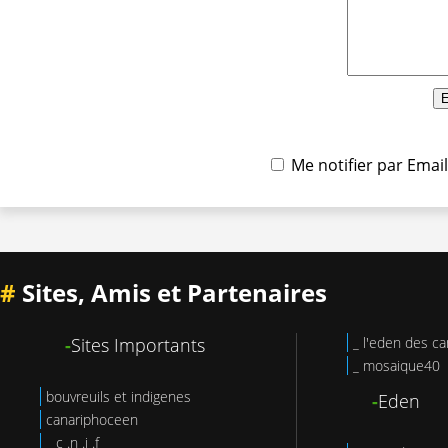
Me notifier par Ema
#
Sites, Amis et Partenaires
-
Sites Importants
_ l'eden des ca
_ mosaique40
bouvreuils et indigenes
-
Eden
canariphoceen
_ c .n .j .f