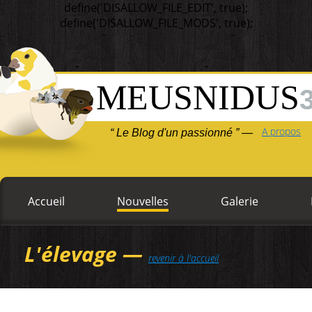
define('DISALLOW_FILE_EDIT', true);
define('DISALLOW_FILE_MODS', true);
MEUSNIDUS
A propos
“ Le Blog d'un passionné ” —
Accueil
Nouvelles
Galerie
L'élevage —
revenir à l'accueil