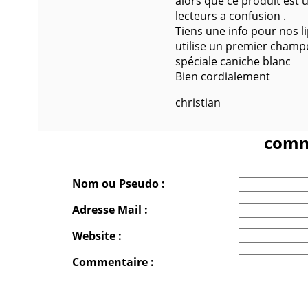
alors que ce produit est
lecteurs a confusion .
Tiens une info pour nos 
utilise un premier cham
spéciale caniche blanc
Bien cordialement
christian
comm
Nom ou Pseudo :
Adresse Mail :
Website :
Commentaire :