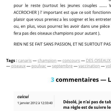
pour le reste (surtout les jeunes couples …
ACCROCHER ) l' important est que ce soit fonctionnel
plaisir que vous preniez a les soigner et les entrete
ou, en plus, vous pourrez les avoir dans une pièce t
fera pas des oiseaux champions pour autant ).
RIEN NE SE FAIT SANS PASSION, ET NE SURTOUT PAS
Tags
:
canaris
—
champion
—
concours
—
DES OISEAUX
—
oiseaux
—
poulvac
—
septembre
—
vaccination
—
vo
3
commentaires — L
cuicui
Désolé, je n’ai pas de t
1 janvier 2012 à 12:33:40
ma règle est de suivre le