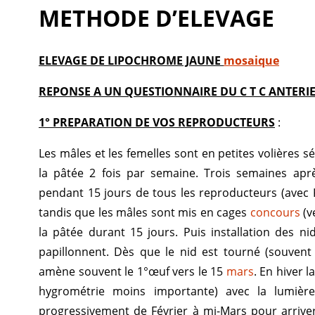
METHODE D’ELEVAGE
ELEVAGE DE LIPOCHROME JAUNE
mosaique
REPONSE A UN QUESTIONNAIRE DU C T C ANTERI
1° PREPARATION DE VOS REPRODUCTEURS
:
Les mâles et les femelles sont en petites volières 
la pâtée 2 fois par semaine. Trois semaines apr
pendant 15 jours de tous les reproducteurs (avec
tandis que les mâles sont mis en cages
concours
(v
la pâtée durant 15 jours. Puis installation des n
papillonnent. Dès que le nid est tourné (souvent
amène souvent le 1°œuf vers le 15
mars
. En hiver 
hygrométrie moins importante) avec la lumiè
progressivement de Février à mi-Mars pour arrive