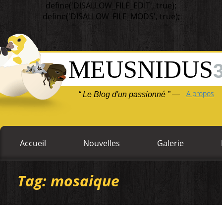
define('DISALLOW_FILE_EDIT', true);
define('DISALLOW_FILE_MODS', true);
MEUSNIDUS
A propos
“ Le Blog d'un passionné ” —
Accueil
Nouvelles
Galerie
Tag: mosaique