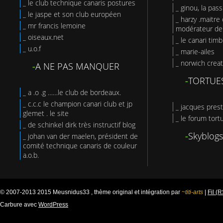
_ le club technique canaris postures
_ ginou, la pas
_ le jaspe et son club européen
_ harzy .maitre 
_ mr francis lemoine
modérateur de 
_ oiseaux.net
_ le canari tim
_ u.o.f
_ marie-ailes
_ norwich creat
-
A NE PAS MANQUER
-
TORTUE
_ a .o .g ……le club de bordeaux.
_ c.c.c le champion canari club et jp
_ jacques prest
glemet . le site
_ le forum tort
_ de schinkel dirk très instructif blog
-
Skyblogs
_ johan van der maelen, président de
comité technique canaris de couleur
a.o.b.
© 2007-2013 2015 Meusnidus33 , thème original et intégration par
~titi-arts
|
Fil (
Carbure avec
WordPress