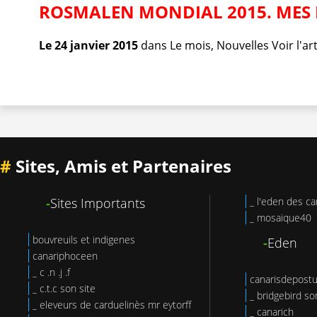
ROSMALEN MONDIAL 2015. MES 
Le 24 janvier 2015
dans
Le mois
,
Nouvelles
Voir l'art
#
Sites, Amis et Partenaires
-
Sites Importants
_ l'eden des ca
_ mosaique40
bouvreuils et indigenes
-
Eden
canariphoceen
_ c .n .j .f
canarisdepost
_ c.t.c son site
_ bridgebird so
_ eleveurs de carduelinès mr eytorff
_ canarich