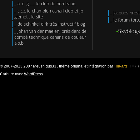
_ a .o .g ……le club de bordeaux.
_ c.c.c le champion canari club et jp
_ jacques prest
glemet . le site
_ le forum tort
_ de schinkel dirk très instructif blog
-
Skyblogs
_ johan van der maelen, président de
comité technique canaris de couleur
a.o.b.
© 2007-2013 2007 Meusnidus33 , thème original et intégration par
~titi-arts
|
Fil (
Carbure avec
WordPress