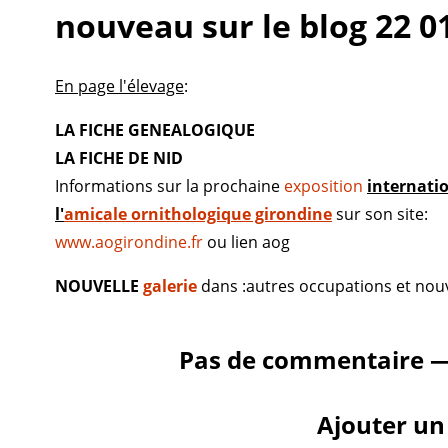
nouveau sur le blog 22 0
En page l'élevage
:
LA FICHE GENEALOGIQUE
LA FICHE DE NID
Informations sur la prochaine
exposition
internati
l'
amicale ornithologique girondine
sur son site:
www.aogirondine.fr
ou lien aog
NOUVELLE
galerie
dans :autres occupations et nou
Pas de commentaire —
Ajouter u