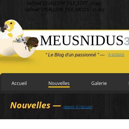
define('DISALLOW_FILE_EDIT', true);
define('DISALLOW_FILE_MODS', true);
MEUSNIDUS
A propos
“ Le Blog d'un passionné ” —
Accueil
Nouvelles
Galerie
Nouvelles —
revenir à l'accueil