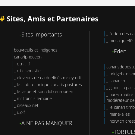
#
Sites, Amis et Partenaires
-
Sites Importants
_ l'eden des ca
_ mosaique40
bouvreuils et indigenes
-
Eden
canariphoceen
_ c .n .j .f
canarisdepost
_ c.t.c son site
_ bridgebird so
_ eleveurs de carduelinès mr eytorff
_ canarich
_ le club technique canaris postures
_ ginou, la pas
_ le jaspe et son club européen
_ harzy .maitre 
_ mr francis lemoine
modérateur de 
_ oiseaux.net
_ le canari tim
_ u.o.f
_ marie-ailes
_ norwich creat
-
A NE PAS MANQUER
-
TORTUE