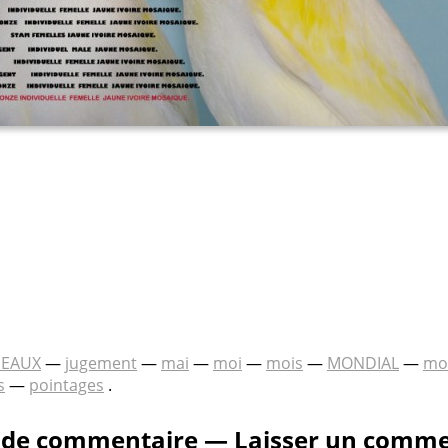
SEAUX
—
jugement
—
mai
—
moi
—
mois
—
MONDIAL
—
mo
s
—
pointages
.
 de commentaire — Laisser un comme