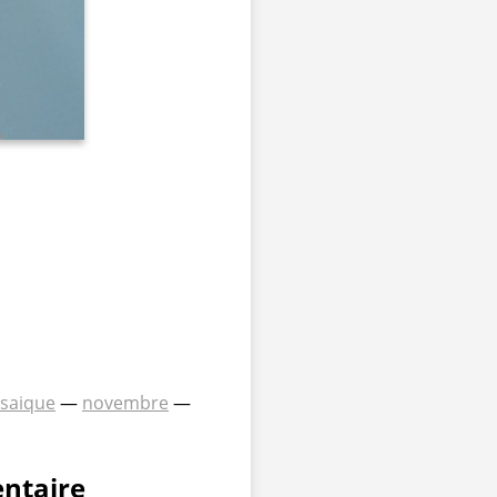
saique
—
novembre
—
ntaire