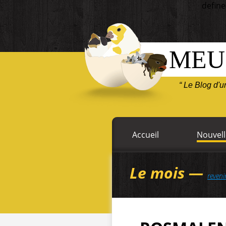
define
MEU
“ Le Blog d'
Accueil
Nouvell
Le mois —
reveni