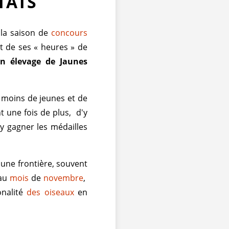
TATS
 la saison de
concours
it de ses « heures » de
n élevage de Jaunes
n moins de jeunes et de
t une fois de plus, d'y
'y gagner les médailles
d'une frontière, souvent
 au
mois
de
novembre
,
onalité
des oiseaux
en