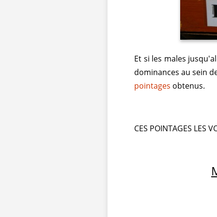
Et si les males jusqu'
dominances au sein des
pointages
obtenus.
CES POINTAGES LES VOI