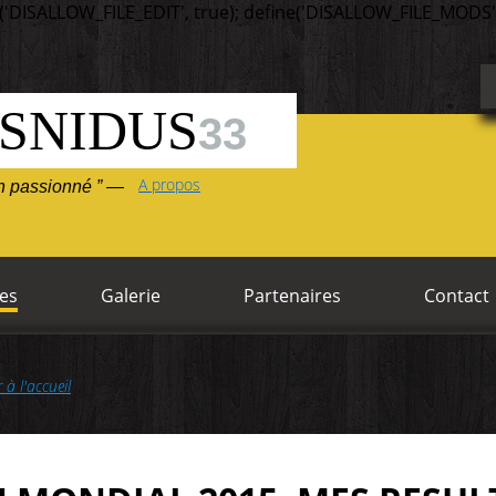
('DISALLOW_FILE_EDIT', true); define('DISALLOW_FILE_MODS',
SNIDUS
33
A propos
un passionné ” —
es
Galerie
Partenaires
Contact
r à l'accueil