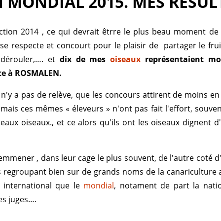
 MONDIAL 2015. MES RESUL
ction 2014 , ce qui devrait êtrre le plus beau moment de
se respecte et concourt pour le plaisir de partager le fru
dérouler,…. et
dix de mes
oiseaux
représentaient mo
nce à ROSMALEN.
l n'y a pas de relève, que les concours attirent de moins e
mais ces mêmes « éleveurs » n'ont pas fait l'effort, souven
eaux oiseaux., et ce alors qu'ils ont les oiseaux dignent d
les emmener , dans leur cage le plus souvent, de l'autre coté 
 regroupant bien sur de grands noms de la canariculture
i international que le
mondial
, notament de part la nati
es juges….